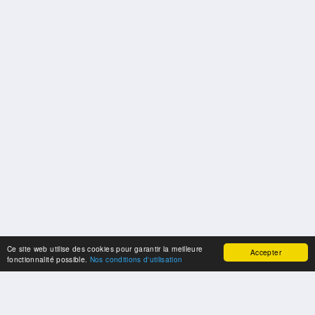
Ce site web utilise des cookies pour garantir la meilleure
Accepter
fonctionnalité possible.
Nos conditions d'utilisation
SPONSORS