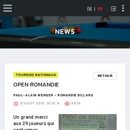
DE
|
FR
NEWS
TOURNOIS NATIONAUX
RETOUR
OPEN ROMANDIE
PAUL-ALAIN WENGER - ROMANDIE BILLARD
31 AOÛT 2015, 10:10 H
4074
Un grand merci
aux 29 joueurs qui
sont venus