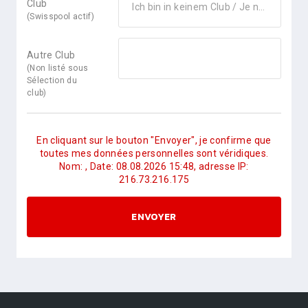
Club
Ich bin in keinem Club / Je ne suis pas dans un club
(Swisspool
(Swisspool actif)
actif)
Autre Club
(Non listé sous
Sélection du
club)
En cliquant sur le bouton "Envoyer", je confirme que
toutes mes données personnelles sont véridiques.
Nom: , Date: 08.08.2026 15:48, adresse IP:
216.73.216.175
ENVOYER