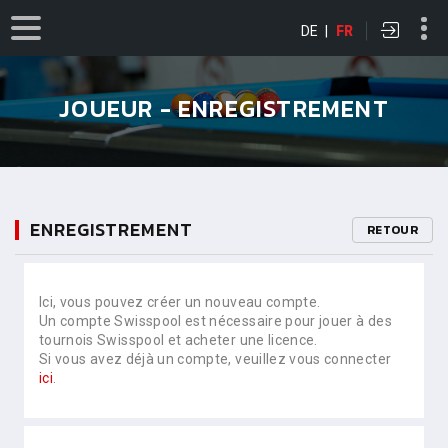
DE
|
FR
JOUEUR - ENREGISTREMENT
ENREGISTREMENT
RETOUR
Ici, vous pouvez créer un nouveau compte.
Un compte Swisspool est nécessaire pour jouer à des
tournois Swisspool et acheter une licence.
Si vous avez déjà un compte, veuillez vous connecter
ici
.