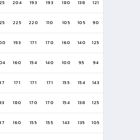
25
204
193
193
180
138
121
25
225
220
110
105
105
90
00
193
171
170
160
140
125
04
160
154
140
100
95
94
87
171
171
171
155
154
143
93
180
170
170
154
138
125
87
160
155
155
143
135
105