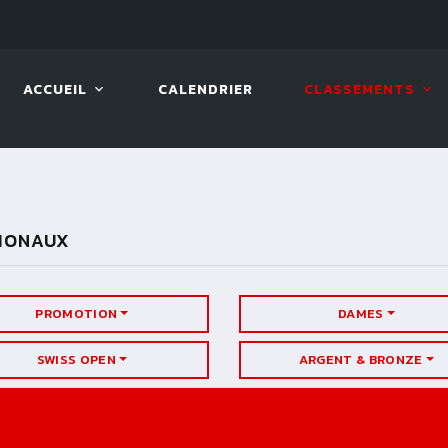
10 AOÛT. 2026, 19:00
BILLA
ACCUEIL
CALENDRIER
CLASSEMENTS
GIONAUX
PROMOTION
DAMES
SWISS OPEN
ARGENT & BRONZE