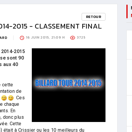
RETOUR
014-2015 - CLASSEMENT FINAL
16 JUIN 2015, 21:09 H
3725
LARD
r 2014-2015
, se sont 90
is aux 40
e cette
ntation de
.
Ces
de chaque
ants. En
e, donc plus
evée. Cette
) était à Crissier ou les 10 meilleurs du