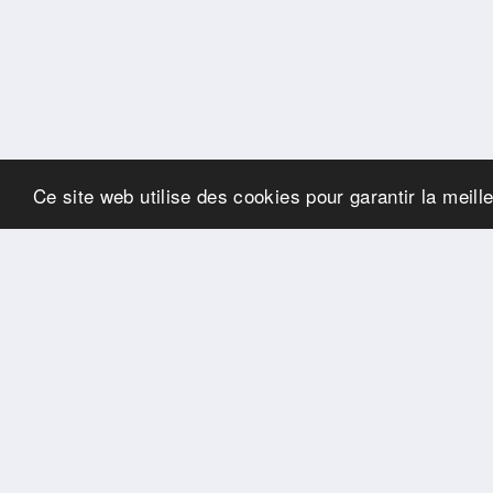
Ce site web utilise des cookies pour garantir la meill
SPONSORS
Swisspool remercie au
nom de nos athlètes, pour
le soutien
PARTENAIRES
Fédérations et