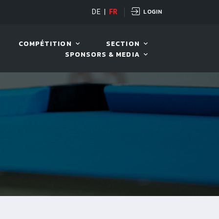
LOGIN
H POT OPEN
DE
|
FR
12 AOÛT. 2026, 19:00
COMPÉTITION
SECTION
SPONSORS & MEDIA