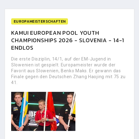
EUROPAMEISTERSCHAFTEN
KAMUI EUROPEAN POOL YOUTH
CHAMPIONSHIPS 2026 - SLOVENIA - 14-1
ENDLOS
Die erste Disziplin, 14/1, auf der EM-Jugend in
Slowenien ist gespielt. Europameister wurde der
Favorit aus Slowenien, Benko Maks. Er gewann das
Finale gegen den Deutschen Zhang Haojing mit 75 zu
41.