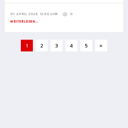
01. APRIL 2026, 12:50 UHR
0
WEITERLESEN...
1
2
3
4
5
»