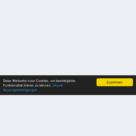
Diese Webseite nutzt Cookies, um bestmögliche
Zustimmen
Funktionalität bieten zu können.
Unsere
Nutzungsbedingungen
SPONSOREN
Swisspool dankt im Namen unserer Sportler, für die Unterstützung