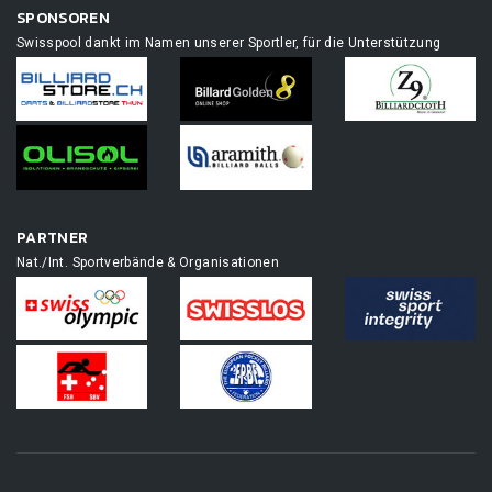
SPONSOREN
Swisspool dankt im Namen unserer Sportler, für die Unterstützung
PARTNER
Nat./Int. Sportverbände & Organisationen