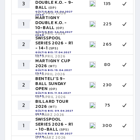
DOUBLE K.O. - 9-
3
135
BALL
(OP)
GÜLTIG BIS: 25.04.2027
25. APRIL 2026
23:59
MARTIGNY
DOUBLE K.O. -
1
225
10-BALL
(OP)
GÜLTIG BIS: 24.04.2027
18. APRIL 2026
23:59
SWISSPOOL
SERIES 2026 - R1
2
265
- 14-1
(SPS)
GÜLTIG BIS: 17.04.2027
23:59
16. APRIL 2026
MARTIGNY CUP
1
80
2026
(WT)
GÜLTIG BIS: 15.04.2027
23:59
12. APRIL 2026
BENTELI'S 9-
BALL SUNDAY
2
230
OPEN
(OP)
GÜLTIG BIS: 11.04.2027
23:59
10. APRIL 2026
BILLARD TOUR
2
75
2026
(WT)
GÜLTIG BIS: 09.04.2027
23:59
21. MÄRZ 2026
SWISSPOOL
SERIES 2026 - R1
1
300
- 10-BALL
(SPS)
GÜLTIG BIS: 20.03.2027
23:59
07. MÄRZ 2026