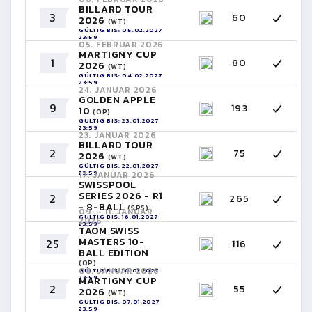
BILLARD TOUR
3
60
2026
(WT)
GÜLTIG BIS: 05.02.2027
23:59
05. FEBRUAR 2026
MARTIGNY CUP
1
80
2026
(WT)
GÜLTIG BIS: 04.02.2027
23:59
24. JANUAR 2026
GOLDEN APPLE
9
193
10
(OP)
GÜLTIG BIS: 23.01.2027
23:59
23. JANUAR 2026
BILLARD TOUR
2
75
2026
(WT)
GÜLTIG BIS: 22.01.2027
23:59
17. JANUAR 2026
SWISSPOOL
SERIES 2026 - R1
2
265
- 8-BALL
(SPS)
09. - 11. JANUAR
GÜLTIG BIS: 16.01.2027
2026
23:59
TAOM SWISS
MASTERS 10-
25
116
BALL EDITION
(OP)
08. JANUAR 2026
GÜLTIG BIS: 10.01.2027
23:59
MARTIGNY CUP
2
55
2026
(WT)
GÜLTIG BIS: 07.01.2027
23:59