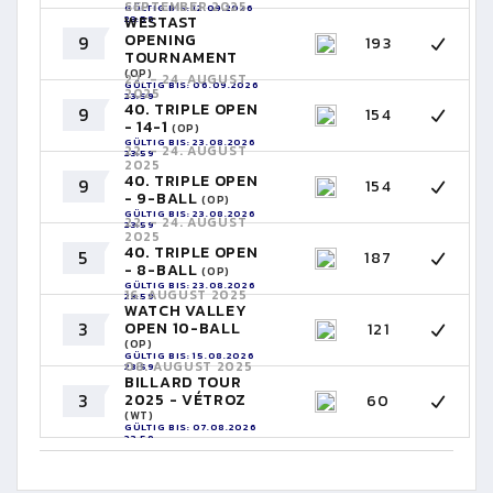
SEPTEMBER 2025
GÜLTIG BIS: 12.09.2026
23:59
WESTAST
OPENING
9
193
TOURNAMENT
(OP)
22. - 24. AUGUST
GÜLTIG BIS: 06.09.2026
2025
23:59
40. TRIPLE OPEN
9
154
- 14-1
(OP)
GÜLTIG BIS: 23.08.2026
22. - 24. AUGUST
23:59
2025
40. TRIPLE OPEN
9
154
- 9-BALL
(OP)
GÜLTIG BIS: 23.08.2026
22. - 24. AUGUST
23:59
2025
40. TRIPLE OPEN
5
187
- 8-BALL
(OP)
GÜLTIG BIS: 23.08.2026
16. AUGUST 2025
23:59
WATCH VALLEY
3
OPEN 10-BALL
121
(OP)
GÜLTIG BIS: 15.08.2026
08. AUGUST 2025
23:59
BILLARD TOUR
3
2025 - VÉTROZ
60
(WT)
GÜLTIG BIS: 07.08.2026
23:59