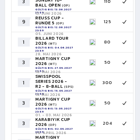
SUNDAY 10-
3
110
BALL OPEN
(OP)
GÜLTIG BIS: 13.06.2027
23:59
13. JUNI 2026
REUSS CUP -
9
125
RUNDE 5
(OP)
GÜLTIG BIS: 12.06.2027
23:59
05. JUNI 2026
BILLARD TOUR
1
80
2026
(WT)
GÜLTIG BIS: 04.06.2027
23:59
28. MAI 2026
MARTIGNY CUP
3
50
2026
(WT)
GÜLTIG BIS: 27.05.2027
23:59
16. MAI 2026
SWISSPOOL
SERIES 2026 -
1
300
R2 - 8-BALL
(SPS)
GÜLTIG BIS: 15.05.2027
23:59
14. MAI 2026
MARTIGNY CUP
3
50
2026
(WT)
GÜLTIG BIS: 13.05.2027
23:59
01. - 03. MAI 2026
KARABIYIK CUP
3
204
2026
(OP)
GÜLTIG BIS: 02.05.2027
23:59
26. APRIL 2026
MARTIGNY