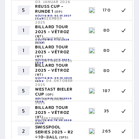
03. JANUAR 2026
REUSS CUP -
5
170
RUNDE 1
(OP)
GÜLTIG BIS: 02.01.2027
12. DEZEMBER
23:59
2025
BILLARD TOUR
1
80
2025 - VÉTROZ
(WT)
28. NOVEMBER
GÜLTIG BIS: 11.12.2026
2025
23:59
BILLARD TOUR
1
80
2025 - VÉTROZ
(WT)
GÜLTIG BIS: 27.11.2026
10. OKTOBER 2025
23:59
BILLARD TOUR
1
2025 - VÉTROZ
80
(WT)
GÜLTIG BIS: 09.10.2026
03. - 04. OKTOBER
23:59
2025
WESTAST BIELER
5
187
CUP
(OP)
GÜLTIG BIS: 03.10.2026
19. SEPTEMBER
23:59
2025
BILLARD TOUR
5
35
2025 - VÉTROZ
(WT)
13. SEPTEMBER
GÜLTIG BIS: 18.09.2026
2025
23:59
SWISSPOOL
2
265
SERIES 2025 - R2
- 10-BALL
05. - 07.
(SPS)