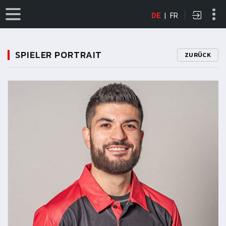
DE
|
FR
SPIELER PORTRAIT
ZURÜCK
11