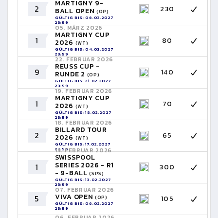
MARTIGNY 9-
2
230
BALL OPEN
(OP)
GÜLTIG BIS: 06.03.2027
23:59
05. MÄRZ 2026
MARTIGNY CUP
1
80
2026
(WT)
GÜLTIG BIS: 04.03.2027
23:59
22. FEBRUAR 2026
REUSS CUP -
9
140
RUNDE 2
(OP)
GÜLTIG BIS: 21.02.2027
23:59
19. FEBRUAR 2026
MARTIGNY CUP
1
70
2026
(WT)
GÜLTIG BIS: 18.02.2027
23:59
18. FEBRUAR 2026
BILLARD TOUR
2
65
2026
(WT)
GÜLTIG BIS: 17.02.2027
23:59
14. FEBRUAR 2026
SWISSPOOL
SERIES 2026 - R1
1
300
- 9-BALL
(SPS)
GÜLTIG BIS: 13.02.2027
23:59
07. FEBRUAR 2026
VIVA OPEN
5
105
(OP)
GÜLTIG BIS: 06.02.2027
23:59
06. FEBRUAR 2026