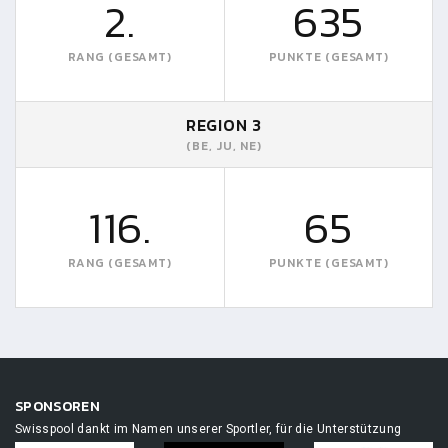
2.
635
RANG (GESAMT)
PUNKTE (GESAMT)
REGION 3
(BE, JU, NE)
116.
65
RANG (GESAMT)
PUNKTE (GESAMT)
SPONSOREN
Swisspool dankt im Namen unserer Sportler, für die Unterstützung