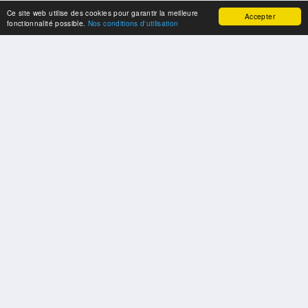
Ce site web utilise des cookies pour garantir la meilleure
Accepter
fonctionnalité possible.
Nos conditions d'utilisation
SPONSORS
Swisspool remercie au nom de nos athlètes, pour le soutien
PARTENAIRES
Fédérations et organisations sportives nationales et internationales