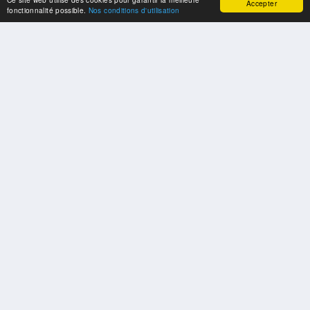
Accepter
fonctionnalité possible.
Nos conditions d'utilisation
SPONSORS
Swisspool remercie au nom de nos athlètes, pour le soutien
PARTENAIRES
Fédérations et organisations sportives nationales et internationales