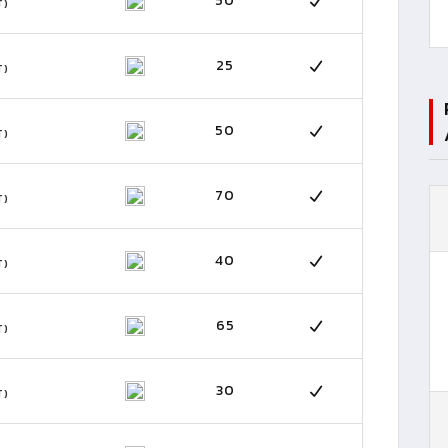
50
T)
25
T)
50
T)
70
T)
40
T)
65
T)
30
T)