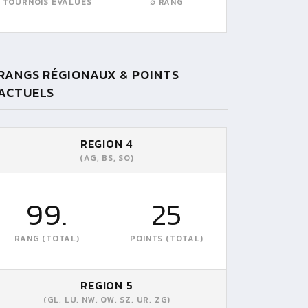
TOURNOIS EVALUÉS
∅ RANG
RANGS RÉGIONAUX & POINTS
ACTUELS
REGION 4
(AG, BS, SO)
99.
25
RANG (TOTAL)
POINTS (TOTAL)
REGION 5
(GL, LU, NW, OW, SZ, UR, ZG)