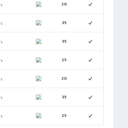
20
T)
35
T)
35
T)
25
T)
20
T)
35
T)
25
T)