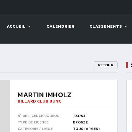
07 AOÛT. 2026, 19:00
BILLA
ACCUEIL
CALENDRIER
CLASSEMENTS
RETOUR
MARTIN IMHOLZ
BILLARD CLUB 8UNG
N° DE LICENCE/JOUEUR
103753
TYPE DE LICENCE
BRONZE
CATÉGORIE / LIGUE
TOUS (ARGEN)