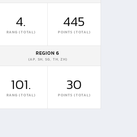
4.
445
RANG (TOTAL)
POINTS (TOTAL)
REGION 6
(AP, SH, SG, TH, ZH)
101.
30
RANG (TOTAL)
POINTS (TOTAL)