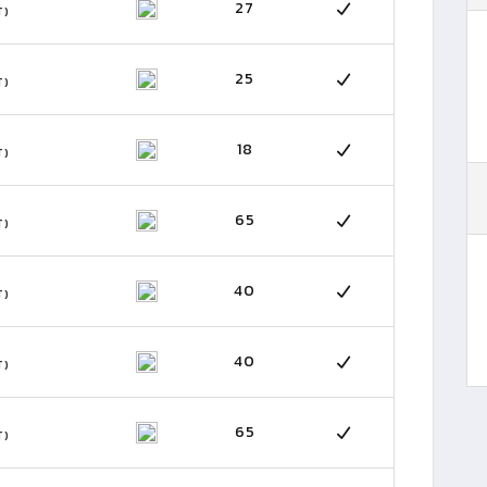
27
T)
25
T)
18
T)
65
T)
40
T)
40
T)
65
T)