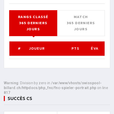
RANGS CLASSÉ
MATCH
365 DERNIERS
365 DERNIERS
JOURS
JOURS
#
JOUEUR
PTS
ÉVA
Warning
: Division by zero in
/var/www/vhosts/swisspool-
billard.ch/httpdocs/php_fnc/fnc-spieler-portrait.php
on line
817
SUCCÈS CS