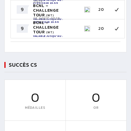
2025
21.09.2026 23:59
BCNL –
9
20
CHALLENGE
TOUR
(WT)
25 AOÛT 2025
VALABLE JUSQU'AU :
BCNL –
07.09.2026 23:59
CHALLENGE
9
20
TOUR
(WT)
VALABLE JUSQU'AU :
24.08.2026 23:59
SUCCÈS CS
0
0
MÉDAILLES
OR