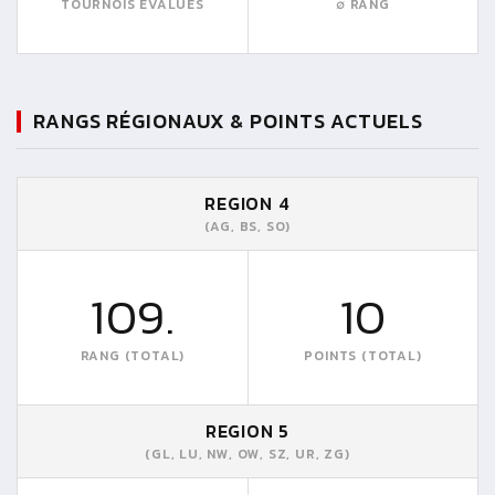
TOURNOIS EVALUÉS
∅ RANG
RANGS RÉGIONAUX & POINTS ACTUELS
REGION 4
(AG, BS, SO)
109.
10
RANG (TOTAL)
POINTS (TOTAL)
REGION 5
(GL, LU, NW, OW, SZ, UR, ZG)