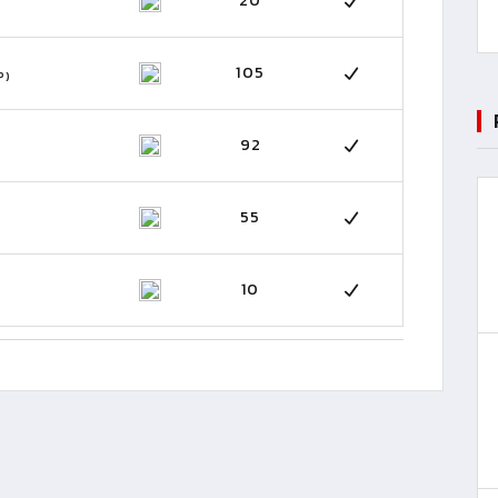
20
105
P)
92
55
10