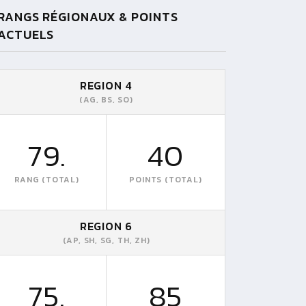
RANGS RÉGIONAUX & POINTS
ACTUELS
REGION 4
(AG, BS, SO)
79.
40
RANG (TOTAL)
POINTS (TOTAL)
REGION 6
(AP, SH, SG, TH, ZH)
75.
85