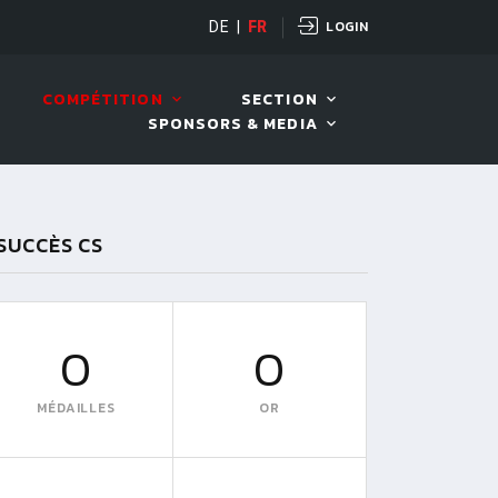
LOGIN
DE
|
FR
LIVE!
VIVA OPEN
COMPÉTITION
SECTION
SPONSORS & MEDIA
SUCCÈS CS
0
0
MÉDAILLES
OR