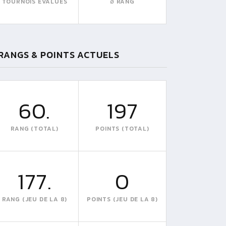
TOURNOIS EVALUÉS
∅ RANG
RANGS & POINTS ACTUELS
60.
197
RANG (TOTAL)
POINTS (TOTAL)
177.
0
RANG (JEU DE LA 8)
POINTS (JEU DE LA 8)