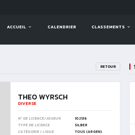
LIVE!
VIVA OPEN
ACCUEIL
CALENDRIER
CLASSEMENTS
RETOUR
THEO WYRSCH
DIVERSE
N° DE LICENCE/JOUEUR
102136
TYPE DE LICENCE
SILBER
CATÉGORIE / LIGUE
TOUS (ARGEN)