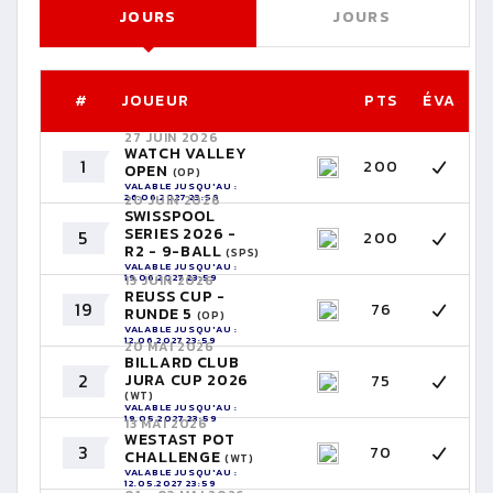
JOURS
JOURS
#
JOUEUR
PTS
ÉVA
27 JUIN 2026
WATCH VALLEY
1
200
OPEN
(OP)
VALABLE JUSQU'AU :
26.06.2027 23:59
20 JUIN 2026
SWISSPOOL
SERIES 2026 -
5
200
R2 - 9-BALL
(SPS)
VALABLE JUSQU'AU :
19.06.2027 23:59
13 JUIN 2026
REUSS CUP -
19
76
RUNDE 5
(OP)
VALABLE JUSQU'AU :
12.06.2027 23:59
20 MAI 2026
BILLARD CLUB
2
JURA CUP 2026
75
(WT)
VALABLE JUSQU'AU :
19.05.2027 23:59
13 MAI 2026
WESTAST POT
3
70
CHALLENGE
(WT)
VALABLE JUSQU'AU :
12.05.2027 23:59