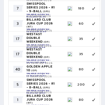
14 FÉVRIER 2026
SWISSPOOL
SERIES 2026 - R1
7
180
- 9-BALL
(SPS)
VALABLE JUSQU'AU :
11 FÉVRIER 2026
13.02.2027 23:59
BILLARD CLUB
3
JURA CUP 2026
60
(WT)
VALABLE JUSQU'AU :
01 FÉVRIER 2026
10.02.2027 23:59
WESTAST
DOUBLE
17
35
WEEKEND
(OP)
VALABLE JUSQU'AU :
31 JANVIER 2026
31.01.2027 23:59
WESTAST
DOUBLE
17
35
WEEKEND
(OP)
VALABLE JUSQU'AU :
30.01.2027 23:59
24 JANVIER 2026
GOLDEN APPLE
40
80
10
(OP)
VALABLE JUSQU'AU :
23.01.2027 23:59
17 JANVIER 2026
SWISSPOOL
SERIES 2026 - R1
5
200
- 8-BALL
(SPS)
VALABLE JUSQU'AU :
14 JANVIER 2026
16.01.2027 23:59
BILLARD CLUB
1
JURA CUP 2026
80
(WT)