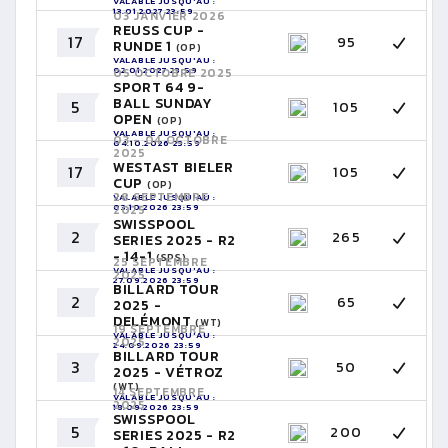
VALABLE JUSQU'AU :
13.01.2027 23:59
03 JANVIER 2026
REUSS CUP -
17
95
RUNDE 1
(OP)
VALABLE JUSQU'AU :
02.01.2027 23:59
05 OCTOBRE 2025
SPORT 64 9-
BALL SUNDAY
5
105
OPEN
(OP)
VALABLE JUSQU'AU :
03 - 04 OCTOBRE
04.10.2026 23:59
2025
WESTAST BIELER
17
105
CUP
(OP)
28 SEPTEMBRE
VALABLE JUSQU'AU :
03.10.2026 23:59
2025
SWISSPOOL
2
265
SERIES 2025 - R2
- 14-1
(SPS)
25 SEPTEMBRE
VALABLE JUSQU'AU :
2025
27.09.2026 23:59
BILLARD TOUR
2
65
2025 -
DELÉMONT
(WT)
19 SEPTEMBRE
VALABLE JUSQU'AU :
2025
24.09.2026 23:59
BILLARD TOUR
3
50
2025 - VÉTROZ
(WT)
14 SEPTEMBRE
VALABLE JUSQU'AU :
2025
18.09.2026 23:59
SWISSPOOL
5
200
SERIES 2025 - R2