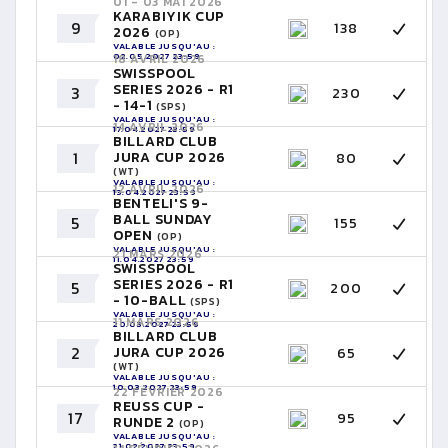
01 - 03 MAI 2026
KARABIYIK CUP
9
138
2026
(OP)
VALABLE JUSQU'AU :
02.05.2027 23:59
18 AVRIL 2026
SWISSPOOL
SERIES 2026 - R1
3
230
- 14-1
(SPS)
VALABLE JUSQU'AU :
14 AVRIL 2026
17.04.2027 23:59
BILLARD CLUB
1
JURA CUP 2026
80
(WT)
VALABLE JUSQU'AU :
12 AVRIL 2026
13.04.2027 23:59
BENTELI'S 9-
BALL SUNDAY
5
155
OPEN
(OP)
VALABLE JUSQU'AU :
21 MARS 2026
11.04.2027 23:59
SWISSPOOL
SERIES 2026 - R1
5
200
- 10-BALL
(SPS)
VALABLE JUSQU'AU :
11 MARS 2026
20.03.2027 23:59
BILLARD CLUB
2
JURA CUP 2026
65
(WT)
VALABLE JUSQU'AU :
10.03.2027 23:59
22 FÉVRIER 2026
REUSS CUP -
17
95
RUNDE 2
(OP)
VALABLE JUSQU'AU :
21.02.2027 23:59