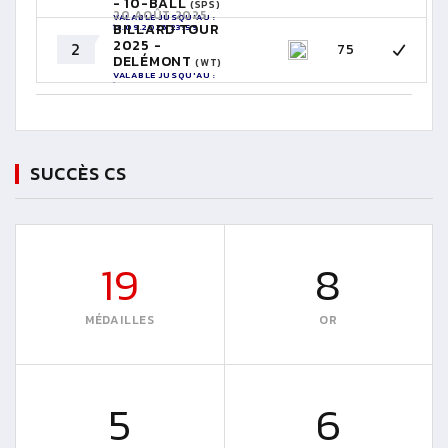
- 10-BALL
(SPS)
20 AOÛT 2025
VALABLE JUSQU'AU :
BILLARD TOUR
13.09.2026 23:59
2025 -
2
75
DELÉMONT
(WT)
VALABLE JUSQU'AU :
19.08.2026 23:59
SUCCÈS CS
19
8
MÉDAILLES
OR
5
6