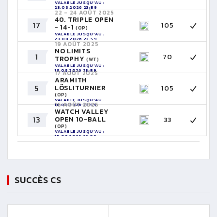
VALABLE JUSQU'AU :
23.08.2026 23:59
22 - 24 AOÛT 2025
40. TRIPLE OPEN
17
105
- 14-1
(OP)
VALABLE JUSQU'AU :
23.08.2026 23:59
19 AOÛT 2025
NO LIMITS
1
70
TROPHY
(WT)
VALABLE JUSQU'AU :
18.08.2026 23:59
17 AOÛT 2025
ARAMITH
5
LÖSLITURNIER
105
(OP)
VALABLE JUSQU'AU :
16 AOÛT 2025
16.08.2026 23:59
WATCH VALLEY
13
OPEN 10-BALL
33
(OP)
VALABLE JUSQU'AU :
15.08.2026 23:59
SUCCÈS CS