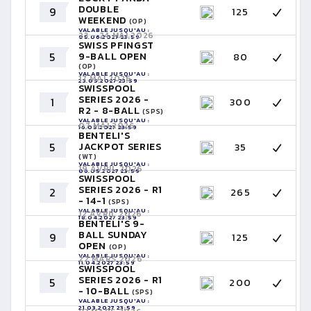
DOUBLE
9
125
WEEKEND
(OP)
VALABLE JUSQU'AU :
23 - 24 MAI 2026
05.06.2027 23:59
SWISS PFINGST
5
9-BALL OPEN
80
(OP)
VALABLE JUSQU'AU :
17 MAI 2026
23.05.2027 23:59
SWISSPOOL
SERIES 2026 -
1
300
R2 - 8-BALL
(SPS)
VALABLE JUSQU'AU :
07 MAI 2026
16.05.2027 23:59
BENTELI'S
5
JACKPOT SERIES
35
(WT)
VALABLE JUSQU'AU :
19 AVRIL 2026
06.05.2027 23:59
SWISSPOOL
SERIES 2026 - R1
2
265
- 14-1
(SPS)
VALABLE JUSQU'AU :
12 AVRIL 2026
18.04.2027 23:59
BENTELI'S 9-
BALL SUNDAY
9
125
OPEN
(OP)
VALABLE JUSQU'AU :
22 MARS 2026
11.04.2027 23:59
SWISSPOOL
SERIES 2026 - R1
5
200
- 10-BALL
(SPS)
VALABLE JUSQU'AU :
21.03.2027 23:59