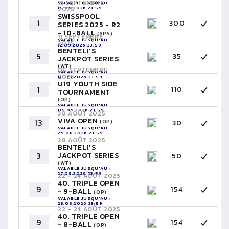
13 SEPTEMBRE
VALABLE JUSQU'AU :
15.09.2026 23:59
2025
SWISSPOOL
1
300
SERIES 2025 - R2
- 10-BALL
(SPS)
11 SEPTEMBRE
VALABLE JUSQU'AU :
2025
12.09.2026 23:59
BENTELI'S
5
35
JACKPOT SERIES
(WT)
06 SEPTEMBRE
VALABLE JUSQU'AU :
2025
10.09.2026 23:59
U19 YOUTH SIDE
1
110
TOURNAMENT
(OP)
VALABLE JUSQU'AU :
05.09.2026 23:59
30 AOÛT 2025
VIVA OPEN
13
30
(OP)
VALABLE JUSQU'AU :
29.08.2026 23:59
28 AOÛT 2025
BENTELI'S
3
JACKPOT SERIES
50
(WT)
VALABLE JUSQU'AU :
27.08.2026 23:59
22 - 24 AOÛT 2025
40. TRIPLE OPEN
9
154
- 9-BALL
(OP)
VALABLE JUSQU'AU :
23.08.2026 23:59
22 - 24 AOÛT 2025
40. TRIPLE OPEN
9
154
- 8-BALL
(OP)