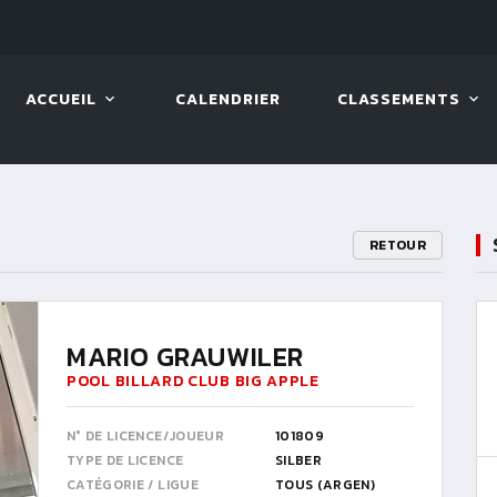
LIVE!
VIVA OPEN
ACCUEIL
CALENDRIER
CLASSEMENTS
RETOUR
MARIO GRAUWILER
POOL BILLARD CLUB BIG APPLE
N° DE LICENCE/JOUEUR
101809
TYPE DE LICENCE
SILBER
CATÉGORIE / LIGUE
TOUS (ARGEN)