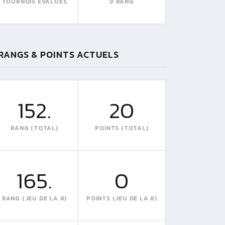
TOURNOIS EVALUÉS
∅ RANG
RANGS & POINTS ACTUELS
152.
20
RANG (TOTAL)
POINTS (TOTAL)
165.
0
RANG (JEU DE LA 8)
POINTS (JEU DE LA 8)