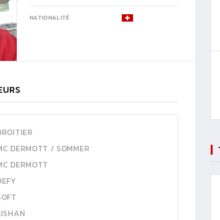
NATIONALITÉ
UEURS
DROITIER
MC DERMOTT / SOMMER
MC DERMOTT
DEFY
SOFT
LISHAN