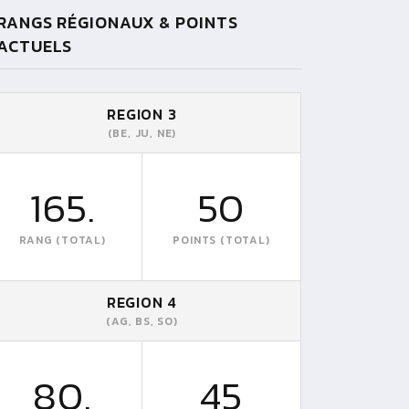
RANGS RÉGIONAUX & POINTS
ACTUELS
REGION 3
(BE, JU, NE)
165.
50
RANG (TOTAL)
POINTS (TOTAL)
REGION 4
(AG, BS, SO)
80.
45