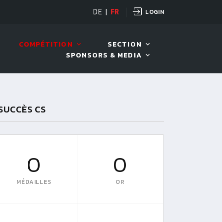
LOGIN
DE
|
FR
LIVE!
VIVA OPEN
COMPÉTITION
SECTION
SPONSORS & MEDIA
SUCCÈS CS
0
0
MÉDAILLES
OR