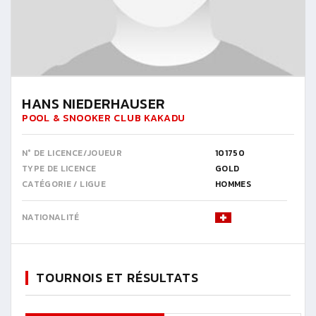
HANS NIEDERHAUSER
POOL & SNOOKER CLUB KAKADU
N° DE LICENCE/JOUEUR
101750
TYPE DE LICENCE
GOLD
CATÉGORIE / LIGUE
HOMMES
NATIONALITÉ
TOURNOIS ET RÉSULTATS