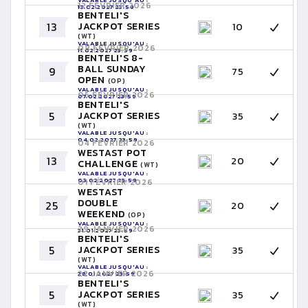
VALABLE JUSQU'AU :
12 FÉVRIER 2026
13.02.2027 23:59
BENTELI'S
13
JACKPOT SERIES
10
(WT)
VALABLE JUSQU'AU :
08 FÉVRIER 2026
11.02.2027 23:59
BENTELI'S 8-
BALL SUNDAY
9
75
OPEN
(OP)
VALABLE JUSQU'AU :
05 FÉVRIER 2026
07.02.2027 23:59
BENTELI'S
5
JACKPOT SERIES
35
(WT)
VALABLE JUSQU'AU :
04.02.2027 23:59
04 FÉVRIER 2026
WESTAST POT
13
20
CHALLENGE
(WT)
VALABLE JUSQU'AU :
03.02.2027 23:59
01 FÉVRIER 2026
WESTAST
DOUBLE
25
20
WEEKEND
(OP)
VALABLE JUSQU'AU :
29 JANVIER 2026
31.01.2027 23:59
BENTELI'S
5
JACKPOT SERIES
35
(WT)
VALABLE JUSQU'AU :
22 JANVIER 2026
28.01.2027 23:59
BENTELI'S
5
JACKPOT SERIES
35
(WT)