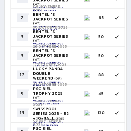
JACKPOT SERIES
(WT)
06 NOVEMBRE
VALABLE JUSQU'AU :
2025
19.11.2026 23:59
BENTELI'S
2
65
JACKPOT SERIES
(WT)
VALABLE JUSQU'AU :
30 OCTOBRE 2025
05.11.2026 23:59
BENTELI'S
3
JACKPOT SERIES
50
(WT)
VALABLE JUSQU'AU :
23 OCTOBRE 2025
29.10.2026 23:59
BENTELI'S
3
JACKPOT SERIES
50
(WT)
VALABLE JUSQU'AU :
12 OCTOBRE 2025
22.10.2026 23:59
LUCKY PANDA
DOUBLE
17
88
WEEKEND
(OP)
VALABLE JUSQU'AU :
01 OCTOBRE 2025
11.10.2026 23:59
PSC BIEL
5
TROPHY 2025
45
(WT)
14 SEPTEMBRE
VALABLE JUSQU'AU :
30.09.2026 23:59
2025
SWISSPOOL
13
130
SERIES 2025 - R2
- 10-BALL
(SPS)
03 SEPTEMBRE
VALABLE JUSQU'AU :
2025
13.09.2026 23:59
PSC BIEL