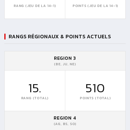
RANG (JEU DE LA 14-1)
POINTS (JEU DE LA 14-1)
RANGS RÉGIONAUX & POINTS ACTUELS
REGION 3
(BE, JU, NE)
15.
510
RANG (TOTAL)
POINTS (TOTAL)
REGION 4
(AG, BS, SO)