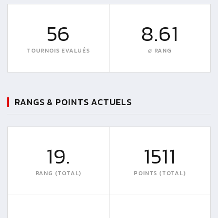
56
8.61
TOURNOIS EVALUÉS
∅ RANG
RANGS & POINTS ACTUELS
19.
1511
RANG (TOTAL)
POINTS (TOTAL)