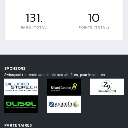
131.
10
RANG (TOTAL)
POINTS (TOTAL)
SPONSORS
Swisspool remercie au nom de nos athlètes, pour le soutien
PARTENAIRES