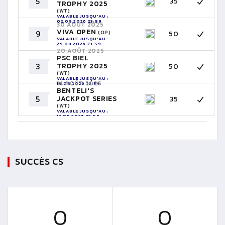
5
35
TROPHY 2025
(WT)
VALABLE JUSQU'AU :
02.09.2026 23:59
30 AOÛT 2025
VIVA OPEN
9
50
(OP)
VALABLE JUSQU'AU :
29.08.2026 23:59
20 AOÛT 2025
PSC BIEL
3
TROPHY 2025
50
(WT)
VALABLE JUSQU'AU :
14 AOÛT 2025
19.08.2026 23:59
BENTELI'S
5
JACKPOT SERIES
35
(WT)
VALABLE JUSQU'AU :
13.08.2026 23:59
SUCCÈS CS
0
0