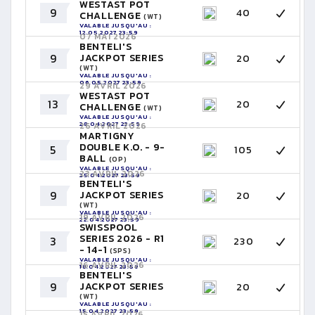
WESTAST POT
9
40
CHALLENGE
(WT)
VALABLE JUSQU'AU :
12.05.2027 23:59
07 MAI 2026
BENTELI'S
9
JACKPOT SERIES
20
(WT)
VALABLE JUSQU'AU :
06.05.2027 23:59
29 AVRIL 2026
WESTAST POT
13
20
CHALLENGE
(WT)
VALABLE JUSQU'AU :
28.04.2027 23:59
26 AVRIL 2026
MARTIGNY
DOUBLE K.O. - 9-
5
105
BALL
(OP)
VALABLE JUSQU'AU :
23 AVRIL 2026
25.04.2027 23:59
BENTELI'S
9
JACKPOT SERIES
20
(WT)
VALABLE JUSQU'AU :
19 AVRIL 2026
22.04.2027 23:59
SWISSPOOL
SERIES 2026 - R1
3
230
- 14-1
(SPS)
VALABLE JUSQU'AU :
16 AVRIL 2026
18.04.2027 23:59
BENTELI'S
9
JACKPOT SERIES
20
(WT)
VALABLE JUSQU'AU :
15.04.2027 23:59
15 AVRIL 2026