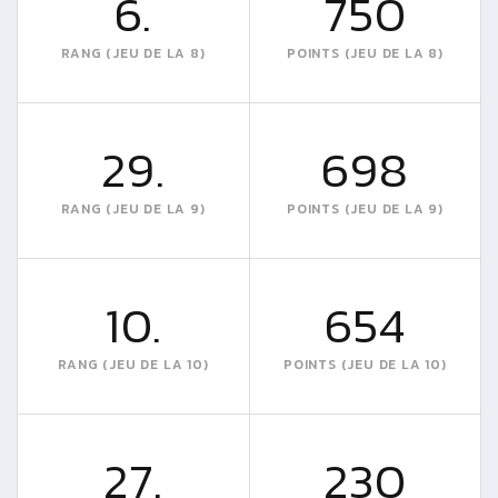
6.
750
RANG (JEU DE LA 8)
POINTS (JEU DE LA 8)
29.
698
RANG (JEU DE LA 9)
POINTS (JEU DE LA 9)
10.
654
RANG (JEU DE LA 10)
POINTS (JEU DE LA 10)
27.
230