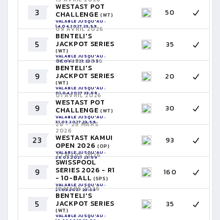
WESTAST POT
3
50
CHALLENGE
(WT)
VALABLE JUSQU'AU :
14.04.2027 23:59
09 AVRIL 2026
BENTELI'S
5
JACKPOT SERIES
35
(WT)
VALABLE JUSQU'AU :
02 AVRIL 2026
08.04.2027 23:59
BENTELI'S
9
JACKPOT SERIES
20
(WT)
VALABLE JUSQU'AU :
01.04.2027 23:59
01 AVRIL 2026
WESTAST POT
9
30
CHALLENGE
(WT)
VALABLE JUSQU'AU :
31.03.2027 23:59
28 - 29 MARS
2026
WESTAST KAMUI
23
93
OPEN 2026
(OP)
VALABLE JUSQU'AU :
22 MARS 2026
28.03.2027 23:59
SWISSPOOL
SERIES 2026 - R1
9
160
- 10-BALL
(SPS)
VALABLE JUSQU'AU :
19 MARS 2026
21.03.2027 23:59
BENTELI'S
5
JACKPOT SERIES
35
(WT)
VALABLE JUSQU'AU :