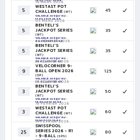
18.03.2027 23:59
18 MARS 2026
WESTAST POT
5
45
CHALLENGE
(WT)
VALABLE JUSQU'AU :
17.03.2027 23:59
05 MARS 2026
BENTELI'S
5
JACKPOT SERIES
35
(WT)
VALABLE JUSQU'AU :
26 FÉVRIER 2026
04.03.2027 23:59
BENTELI'S
5
JACKPOT SERIES
35
(WT)
VALABLE JUSQU'AU :
21 FÉVRIER 2026
25.02.2027 23:59
VELOCORNER 9-
9
BALL OPEN 2026
125
(OP)
VALABLE JUSQU'AU :
19 FÉVRIER 2026
20.02.2027 23:59
BENTELI'S
3
JACKPOT SERIES
50
(WT)
VALABLE JUSQU'AU :
18.02.2027 23:59
18 FÉVRIER 2026
WESTAST POT
3
60
CHALLENGE
(WT)
VALABLE JUSQU'AU :
17.02.2027 23:59
14 FÉVRIER 2026
SWISSPOOL
SERIES 2026 - R1
25
80
- 9-BALL
(SPS)