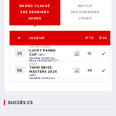
RANGS CLASSÉ
MATCH
365 DERNIERS
365 DERNIERS
JOURS
JOURS
#
JOUEUR
PTS
ÉVA
20 MAI 2026
LUCKY PANDA
25
10
CUP
(WT)
VALABLE JUSQU'AU :
19 - 21 DÉCEMBRE
19.05.2027 23:59
2025
TAOM SWISS
56
48
MASTERS 2025
(OP)
VALABLE JUSQU'AU :
20.12.2026 23:59
SUCCÈS CS