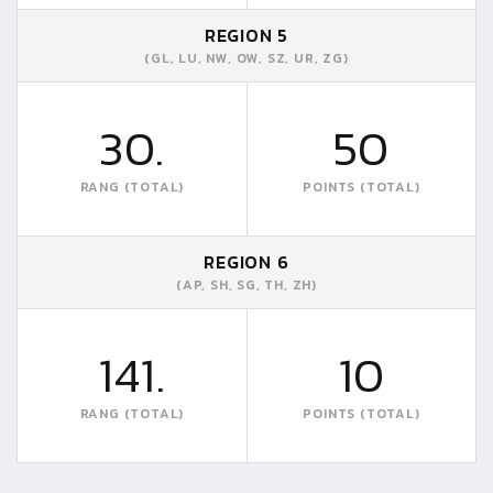
REGION 5
(GL, LU, NW, OW, SZ, UR, ZG)
30.
50
RANG (TOTAL)
POINTS (TOTAL)
REGION 6
(AP, SH, SG, TH, ZH)
141.
10
RANG (TOTAL)
POINTS (TOTAL)