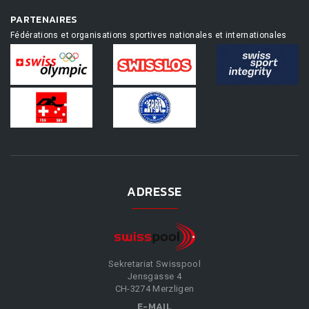
PARTENAIRES
Fédérations et organisations sportives nationales et internationales
ADRESSE
Sekretariat Swisspool
Jensgasse 4
CH-3274 Merzligen
E-MAIL