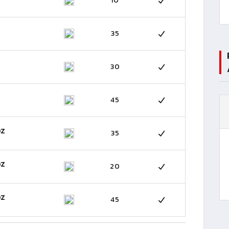
10
35
30
45
OZ
35
OZ
20
OZ
45