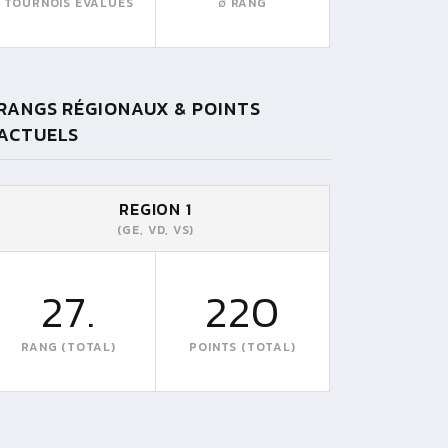
TOURNOIS EVALUÉS
∅ RANG
RANGS RÉGIONAUX & POINTS
ACTUELS
REGION 1
(GE, VD, VS)
27.
220
RANG (TOTAL)
POINTS (TOTAL)