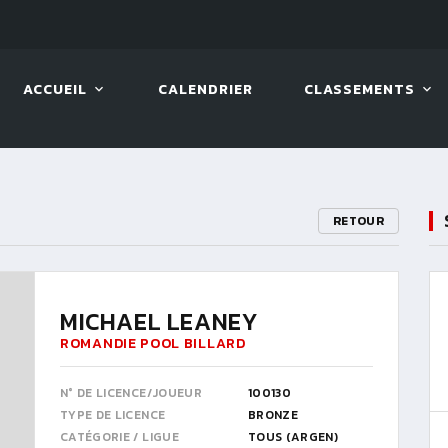
10 AOÛT. 2026, 19:00
BILLA
ACCUEIL
CALENDRIER
CLASSEMENTS
RETOUR
MICHAEL LEANEY
ROMANDIE POOL BILLARD
N° DE LICENCE/JOUEUR
100130
TYPE DE LICENCE
BRONZE
CATÉGORIE / LIGUE
TOUS (ARGEN)