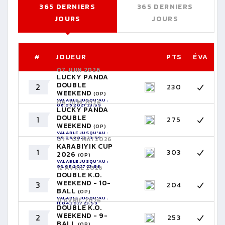
365 DERNIERS
365 DERNIERS
JOURS
JOURS
#
JOUEUR
PTS
ÉVA
07 JUIN 2026
LUCKY PANDA
DOUBLE
2
230
WEEKEND
(OP)
VALABLE JUSQU'AU :
06 JUIN 2026
06.06.2027 23:59
LUCKY PANDA
DOUBLE
1
275
WEEKEND
(OP)
VALABLE JUSQU'AU :
05.06.2027 23:59
01 - 03 MAI 2026
KARABIYIK CUP
1
303
2026
(OP)
VALABLE JUSQU'AU :
02.05.2027 23:59
12 AVRIL 2026
DOUBLE K.O.
WEEKEND - 10-
3
204
BALL
(OP)
VALABLE JUSQU'AU :
11 AVRIL 2026
11.04.2027 23:59
DOUBLE K.O.
WEEKEND - 9-
2
253
BALL
(OP)