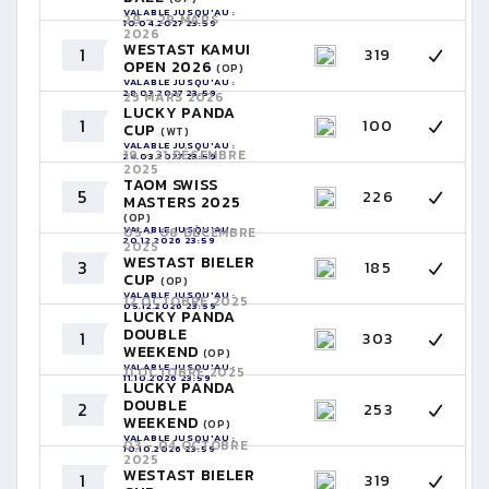
VALABLE JUSQU'AU :
28 - 29 MARS
10.04.2027 23:59
2026
WESTAST KAMUI
1
319
OPEN 2026
(OP)
VALABLE JUSQU'AU :
28.03.2027 23:59
25 MARS 2026
LUCKY PANDA
1
100
CUP
(WT)
VALABLE JUSQU'AU :
19 - 21 DÉCEMBRE
24.03.2027 23:59
2025
TAOM SWISS
5
226
MASTERS 2025
(OP)
VALABLE JUSQU'AU :
05 - 06 DÉCEMBRE
20.12.2026 23:59
2025
WESTAST BIELER
3
185
CUP
(OP)
VALABLE JUSQU'AU :
12 OCTOBRE 2025
05.12.2026 23:59
LUCKY PANDA
DOUBLE
1
303
WEEKEND
(OP)
VALABLE JUSQU'AU :
11 OCTOBRE 2025
11.10.2026 23:59
LUCKY PANDA
DOUBLE
2
253
WEEKEND
(OP)
VALABLE JUSQU'AU :
03 - 04 OCTOBRE
10.10.2026 23:59
2025
WESTAST BIELER
1
319