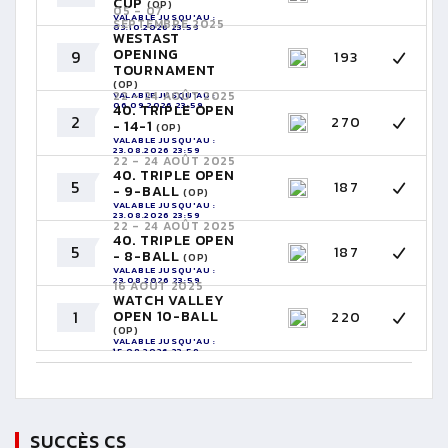
CUP
(OP)
05 - 07
VALABLE JUSQU'AU :
SEPTEMBRE 2025
03.10.2026 23:59
WESTAST
OPENING
9
193
TOURNAMENT
(OP)
22 - 24 AOÛT 2025
VALABLE JUSQU'AU :
06.09.2026 23:59
40. TRIPLE OPEN
2
270
- 14-1
(OP)
VALABLE JUSQU'AU :
23.08.2026 23:59
22 - 24 AOÛT 2025
40. TRIPLE OPEN
5
187
- 9-BALL
(OP)
VALABLE JUSQU'AU :
23.08.2026 23:59
22 - 24 AOÛT 2025
40. TRIPLE OPEN
5
187
- 8-BALL
(OP)
VALABLE JUSQU'AU :
23.08.2026 23:59
16 AOÛT 2025
WATCH VALLEY
1
OPEN 10-BALL
220
(OP)
VALABLE JUSQU'AU :
15.08.2026 23:59
SUCCÈS CS