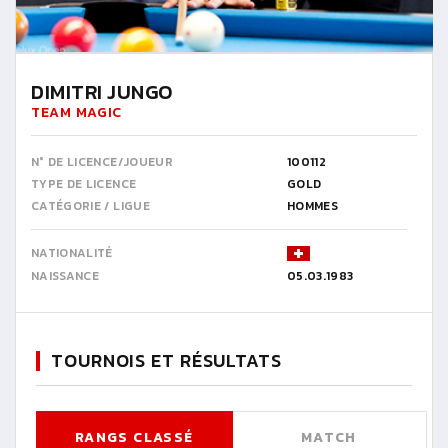
DIMITRI JUNGO
TEAM MAGIC
N° DE LICENCE/JOUEUR
100112
TYPE DE LICENCE
GOLD
CATÉGORIE / LIGUE
HOMMES
NATIONALITÉ
NAISSANCE
05.03.1983
TOURNOIS ET RÉSULTATS
RANGS CLASSÉ
MATCH