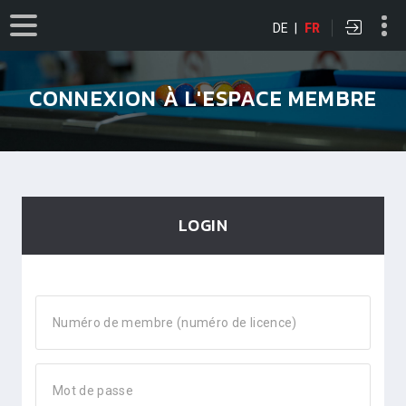
DE
|
FR
CONNEXION À L'ESPACE MEMBRE
LOGIN
Numéro de membre (numéro de licence)
Mot de passe