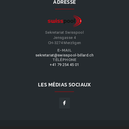
ADRESSE
Sekretariat Swisspool
Jensgasse 4
CH-3274 Merzligen
E-MAIL
sekretariat@swisspool-billard.ch
TÉLÉPHONE
+41 79 254 45 01
LES MÉDIAS SOCIAUX
SWISSPOOL
©
2026
|
DESIGN BY
WPPN
|
NOS CONDITIONS