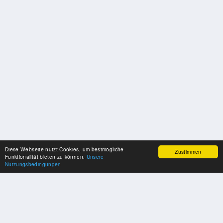
Diese Webseite nutzt Cookies, um bestmögliche
Zustimmen
Funktionalität bieten zu können.
Unsere
Nutzungsbedingungen
SPONSOREN
Swisspool dankt im Namen unserer Sportler, für die Unterstützung