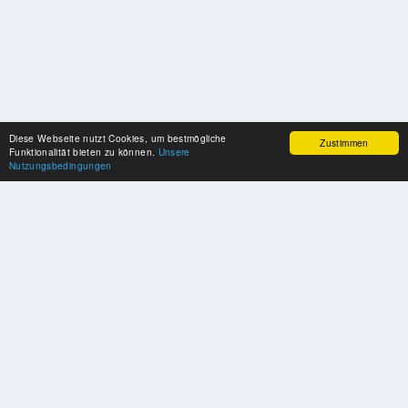
Diese Webseite nutzt Cookies, um bestmögliche
Zustimmen
Funktionalität bieten zu können.
Unsere
Nutzungsbedingungen
SPONSOREN
Swisspool dankt im Namen unserer Sportler, für die Unterstützung
PARTNER