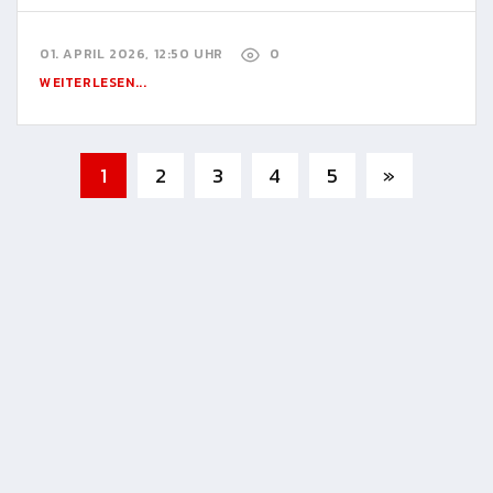
01. APRIL 2026, 12:50 UHR
0
WEITERLESEN...
1
2
3
4
5
»