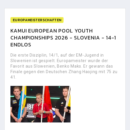
EUROPAMEISTERSCHAFTEN
KAMUI EUROPEAN POOL YOUTH
CHAMPIONSHIPS 2026 - SLOVENIA - 14-1
ENDLOS
Die erste Disziplin, 14/1, auf der EM-Jugend in
Slowenien ist gespielt. Europameister wurde der
Favorit aus Slowenien, Benko Maks. Er gewann das
Finale gegen den Deutschen Zhang Haojing mit 75 zu
41.