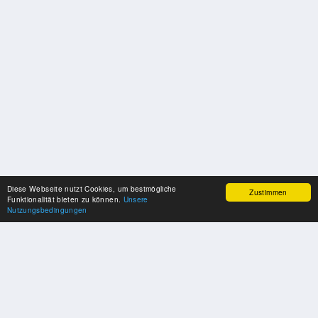
Diese Webseite nutzt Cookies, um bestmögliche
Zustimmen
Funktionalität bieten zu können.
Unsere
Nutzungsbedingungen
SPONSOREN
Swisspool dankt im Namen unserer Sportler, für die Unterstützung