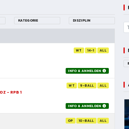
KATEGORIE
DISZIPLIN
WT
14-1
ALL
INFO & ANMELDEN
WT
9-BALL
ALL
OZ - RPB 1
INFO & ANMELDEN
OP
10-BALL
ALL