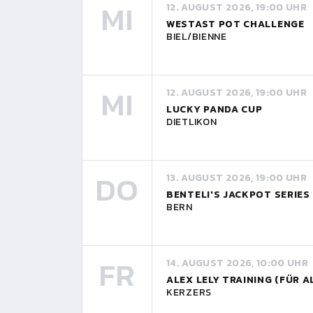
MI
12. AUGUST 2026, 19:00 UHR
WESTAST POT CHALLENGE
BIEL/BIENNE
MI
12. AUGUST 2026, 19:00 UHR
LUCKY PANDA CUP
DIETLIKON
DO
13. AUGUST 2026, 19:00 UHR
BENTELI'S JACKPOT SERIES
BERN
FR
14. AUGUST 2026, 10:00 UHR
ALEX LELY TRAINING (FÜR A
KERZERS