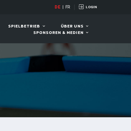
LOGIN
OPEN
DE
|
FR
10. AUG. 2026, 19:00
SPIELBETRIEB
ÜBER UNS
SPONSOREN & MEDIEN