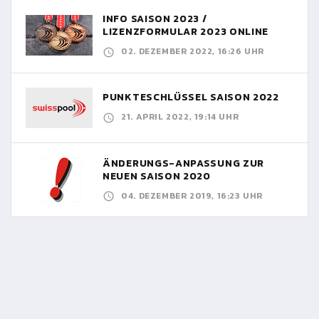
INFO SAISON 2023 /
LIZENZFORMULAR 2023 ONLINE
02. DEZEMBER 2022, 16:26 UHR
PUNKTESCHLÜSSEL SAISON 2022
21. APRIL 2022, 19:14 UHR
ÄNDERUNGS-ANPASSUNG ZUR
NEUEN SAISON 2020
04. DEZEMBER 2019, 16:23 UHR