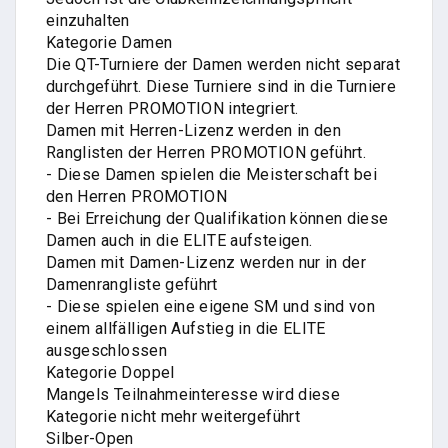
einzuhalten
Kategorie Damen
Die QT-Turniere der Damen werden nicht separat
durchgeführt. Diese Turniere sind in die Turniere
der Herren PROMOTION integriert.
Damen mit Herren-Lizenz werden in den
Ranglisten der Herren PROMOTION geführt.
- Diese Damen spielen die Meisterschaft bei
den Herren PROMOTION
- Bei Erreichung der Qualifikation können diese
Damen auch in die ELITE aufsteigen.
Damen mit Damen-Lizenz werden nur in der
Damenrangliste geführt
- Diese spielen eine eigene SM und sind von
einem allfälligen Aufstieg in die ELITE
ausgeschlossen
Kategorie Doppel
Mangels Teilnahmeinteresse wird diese
Kategorie nicht mehr weitergeführt
Silber-Open