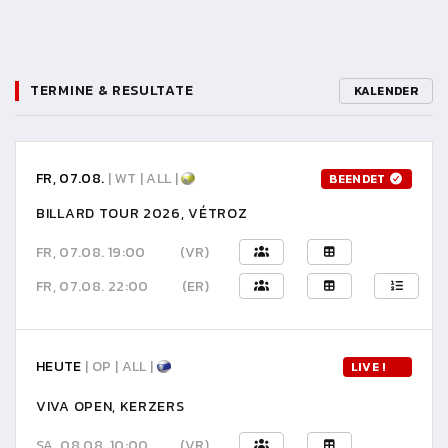
TERMINE & RESULTATE
KALENDER
FR, 07.08.
| WT | ALL |
BEENDET
BILLARD TOUR 2026, VÉTROZ
FR, 07.08. 19:00
(VR)
FR, 07.08. 22:00
(ER)
HEUTE
| OP | ALL |
LIVE !
VIVA OPEN, KERZERS
SA, 08.08. 10:00
(VR)