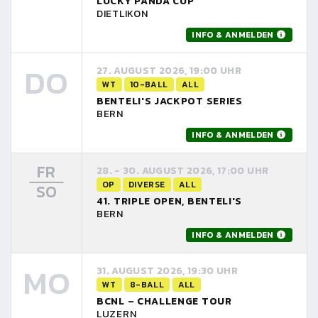
LUCKY PANDA CUP
DIETLIKON
INFO & ANMELDEN
DO
27. AUGUST 2026, 19:00 UHR
WT
10-BALL
ALL
BENTELI'S JACKPOT SERIES
BERN
INFO & ANMELDEN
FR
28. - 30. AUGUST 2026, 17:00 UHR
OP
DIVERSE
ALL
SO
41. TRIPLE OPEN, BENTELI'S
BERN
INFO & ANMELDEN
MO
31. AUGUST 2026, 19:30 UHR
WT
8-BALL
ALL
BCNL – CHALLENGE TOUR
LUZERN