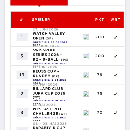
#
SPIELER
PKT
WRT
27. JUNI 2026
WATCH VALLEY
1
200
OPEN
(OP)
GÜLTIG BIS: 26.06.2027
23:59
20. JUNI 2026
SWISSPOOL
SERIES 2026 -
5
200
R2 - 9-BALL
(SPS)
GÜLTIG BIS: 19.06.2027
23:59
13. JUNI 2026
REUSS CUP -
19
76
RUNDE 5
(OP)
GÜLTIG BIS: 12.06.2027
23:59
20. MAI 2026
BILLARD CLUB
2
JURA CUP 2026
75
(WT)
GÜLTIG BIS: 19.05.2027
23:59
13. MAI 2026
WESTAST POT
3
70
CHALLENGE
(WT)
GÜLTIG BIS: 12.05.2027
23:59
01. - 03. MAI 2026
KARABIYIK CUP