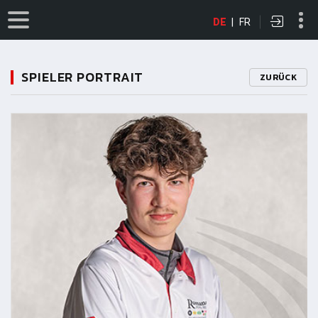
DE
|
FR
SPIELER PORTRAIT
ZURÜCK
11