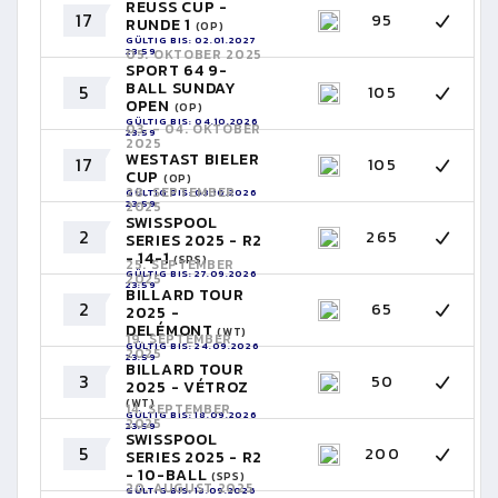
REUSS CUP -
17
95
RUNDE 1
(OP)
GÜLTIG BIS: 02.01.2027
23:59
05. OKTOBER 2025
SPORT 64 9-
BALL SUNDAY
5
105
OPEN
(OP)
GÜLTIG BIS: 04.10.2026
03. - 04. OKTOBER
23:59
2025
WESTAST BIELER
17
105
CUP
(OP)
28. SEPTEMBER
GÜLTIG BIS: 03.10.2026
23:59
2025
SWISSPOOL
2
265
SERIES 2025 - R2
- 14-1
(SPS)
25. SEPTEMBER
GÜLTIG BIS: 27.09.2026
2025
23:59
BILLARD TOUR
2
65
2025 -
DELÉMONT
(WT)
19. SEPTEMBER
GÜLTIG BIS: 24.09.2026
2025
23:59
BILLARD TOUR
3
50
2025 - VÉTROZ
(WT)
14. SEPTEMBER
GÜLTIG BIS: 18.09.2026
2025
23:59
SWISSPOOL
5
200
SERIES 2025 - R2
- 10-BALL
(SPS)
20. AUGUST 2025
GÜLTIG BIS: 13.09.2026