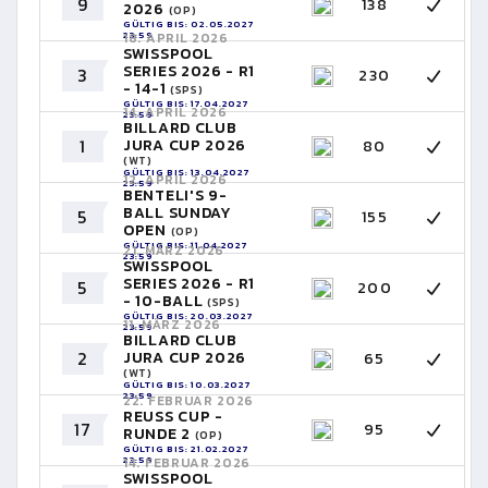
9
138
2026
(OP)
GÜLTIG BIS: 02.05.2027
23:59
18. APRIL 2026
SWISSPOOL
SERIES 2026 - R1
3
230
- 14-1
(SPS)
GÜLTIG BIS: 17.04.2027
14. APRIL 2026
23:59
BILLARD CLUB
1
JURA CUP 2026
80
(WT)
GÜLTIG BIS: 13.04.2027
12. APRIL 2026
23:59
BENTELI'S 9-
BALL SUNDAY
5
155
OPEN
(OP)
GÜLTIG BIS: 11.04.2027
21. MÄRZ 2026
23:59
SWISSPOOL
SERIES 2026 - R1
5
200
- 10-BALL
(SPS)
GÜLTIG BIS: 20.03.2027
11. MÄRZ 2026
23:59
BILLARD CLUB
2
JURA CUP 2026
65
(WT)
GÜLTIG BIS: 10.03.2027
23:59
22. FEBRUAR 2026
REUSS CUP -
17
95
RUNDE 2
(OP)
GÜLTIG BIS: 21.02.2027
23:59
14. FEBRUAR 2026
SWISSPOOL