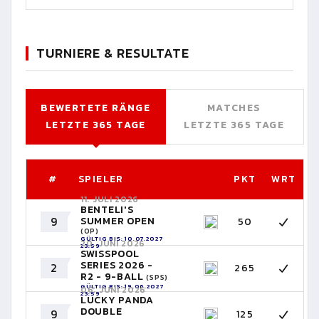
TURNIERE & RESULTATE
BEWERTETE RÄNGE
MATCHES
LETZTE 365 TAGE
LETZTE 365 TAGE
#
SPIELER
PKT
WRT
11. JULI 2026
BENTELI'S
9
SUMMER OPEN
50
(OP)
GÜLTIG BIS: 10.07.2027
20. JUNI 2026
23:59
SWISSPOOL
SERIES 2026 -
2
265
R2 - 9-BALL
(SPS)
GÜLTIG BIS: 19.06.2027
06. JUNI 2026
23:59
LUCKY PANDA
DOUBLE
9
125