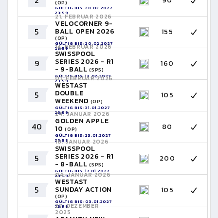
90
(OP)
GÜLTIG BIS: 28.02.2027
23:59
21. FEBRUAR 2026
VELOCORNER 9-
5
BALL OPEN 2026
155
(OP)
GÜLTIG BIS: 20.02.2027
14. FEBRUAR 2026
23:59
SWISSPOOL
SERIES 2026 - R1
9
160
- 9-BALL
(SPS)
GÜLTIG BIS: 13.02.2027
01. FEBRUAR 2026
23:59
WESTAST
DOUBLE
5
105
WEEKEND
(OP)
GÜLTIG BIS: 31.01.2027
23:59
24. JANUAR 2026
GOLDEN APPLE
40
80
10
(OP)
GÜLTIG BIS: 23.01.2027
23:59
18. JANUAR 2026
SWISSPOOL
SERIES 2026 - R1
5
200
- 8-BALL
(SPS)
GÜLTIG BIS: 17.01.2027
04. JANUAR 2026
23:59
WESTAST
5
SUNDAY ACTION
105
(OP)
GÜLTIG BIS: 03.01.2027
27. DEZEMBER
23:59
2025