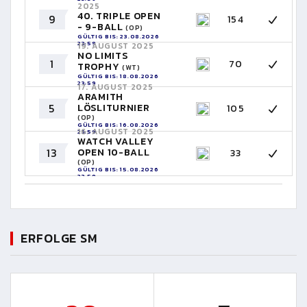
2025
40. TRIPLE OPEN
9
154
- 9-BALL
(OP)
GÜLTIG BIS: 23.08.2026
23:59
19. AUGUST 2025
NO LIMITS
1
70
TROPHY
(WT)
GÜLTIG BIS: 18.08.2026
23:59
17. AUGUST 2025
ARAMITH
5
LÖSLITURNIER
105
(OP)
GÜLTIG BIS: 16.08.2026
16. AUGUST 2025
23:59
WATCH VALLEY
13
OPEN 10-BALL
33
(OP)
GÜLTIG BIS: 15.08.2026
23:59
ERFOLGE SM