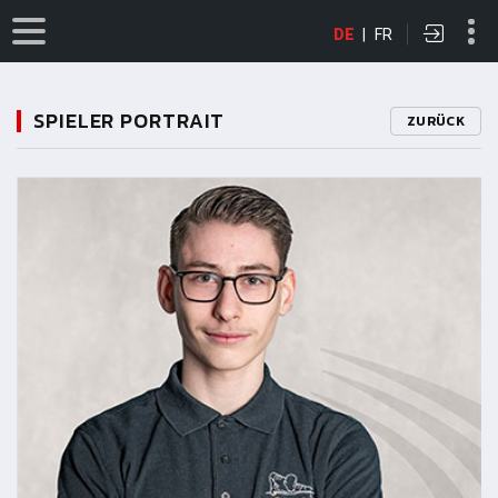
DE
|
FR
SPIELER PORTRAIT
ZURÜCK
11