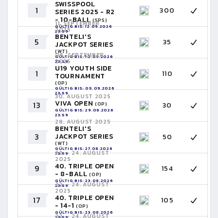
SWISSPOOL
1
300
SERIES 2025 - R2
- 10-BALL
(SPS)
11. SEPTEMBER
GÜLTIG BIS: 12.09.2026
2025
23:59
BENTELI'S
5
35
JACKPOT SERIES
(WT)
06. SEPTEMBER
GÜLTIG BIS: 10.09.2026
2025
23:59
U19 YOUTH SIDE
1
110
TOURNAMENT
(OP)
GÜLTIG BIS: 05.09.2026
23:59
30. AUGUST 2025
VIVA OPEN
13
30
(OP)
GÜLTIG BIS: 29.08.2026
23:59
28. AUGUST 2025
BENTELI'S
3
JACKPOT SERIES
50
(WT)
GÜLTIG BIS: 27.08.2026
22. - 24. AUGUST
23:59
2025
40. TRIPLE OPEN
9
154
- 8-BALL
(OP)
GÜLTIG BIS: 23.08.2026
22. - 24. AUGUST
23:59
2025
40. TRIPLE OPEN
17
105
- 14-1
(OP)
GÜLTIG BIS: 23.08.2026
22. - 24. AUGUST
23:59