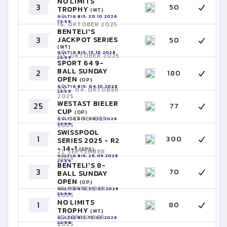
NO LIMITS
3
50
TROPHY
(WT)
GÜLTIG BIS: 20.10.2026
23:59
16. OKTOBER 2025
BENTELI'S
3
JACKPOT SERIES
50
(WT)
GÜLTIG BIS: 15.10.2026
05. OKTOBER 2025
23:59
SPORT 64 9-
BALL SUNDAY
2
180
OPEN
(OP)
GÜLTIG BIS: 04.10.2026
03. - 04. OKTOBER
23:59
2025
WESTAST BIELER
25
77
CUP
(OP)
27. SEPTEMBER
GÜLTIG BIS: 03.10.2026
23:59
2025
SWISSPOOL
1
300
SERIES 2025 - R2
- 14-1
(SPS)
21. SEPTEMBER
GÜLTIG BIS: 26.09.2026
2025
23:59
BENTELI'S 8-
3
70
BALL SUNDAY
OPEN
(OP)
16. SEPTEMBER
GÜLTIG BIS: 20.09.2026
23:59
2025
NO LIMITS
1
80
TROPHY
(WT)
13. SEPTEMBER
GÜLTIG BIS: 15.09.2026
23:59
2025