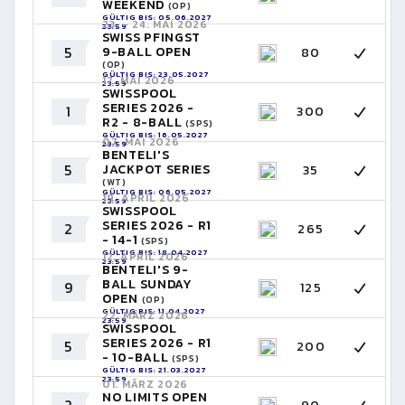
WEEKEND
(OP)
GÜLTIG BIS: 05.06.2027
23. - 24. MAI 2026
23:59
SWISS PFINGST
5
9-BALL OPEN
80
(OP)
GÜLTIG BIS: 23.05.2027
17. MAI 2026
23:59
SWISSPOOL
SERIES 2026 -
1
300
R2 - 8-BALL
(SPS)
GÜLTIG BIS: 16.05.2027
07. MAI 2026
23:59
BENTELI'S
5
JACKPOT SERIES
35
(WT)
GÜLTIG BIS: 06.05.2027
19. APRIL 2026
23:59
SWISSPOOL
SERIES 2026 - R1
2
265
- 14-1
(SPS)
GÜLTIG BIS: 18.04.2027
12. APRIL 2026
23:59
BENTELI'S 9-
BALL SUNDAY
9
125
OPEN
(OP)
GÜLTIG BIS: 11.04.2027
22. MÄRZ 2026
23:59
SWISSPOOL
SERIES 2026 - R1
5
200
- 10-BALL
(SPS)
GÜLTIG BIS: 21.03.2027
23:59
01. MÄRZ 2026
NO LIMITS OPEN
2