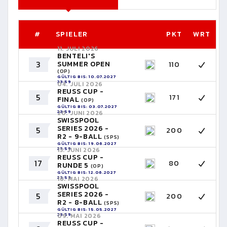
#
SPIELER
PKT
WRT
11. JULI 2026
BENTELI'S
3
SUMMER OPEN
110
(OP)
GÜLTIG BIS: 10.07.2027
23:59
04. JULI 2026
REUSS CUP -
5
171
FINAL
(OP)
GÜLTIG BIS: 03.07.2027
23:59
20. JUNI 2026
SWISSPOOL
SERIES 2026 -
5
200
R2 - 9-BALL
(SPS)
GÜLTIG BIS: 19.06.2027
23:59
13. JUNI 2026
REUSS CUP -
17
80
RUNDE 5
(OP)
GÜLTIG BIS: 12.06.2027
23:59
16. MAI 2026
SWISSPOOL
SERIES 2026 -
5
200
R2 - 8-BALL
(SPS)
GÜLTIG BIS: 15.05.2027
23:59
09. MAI 2026
REUSS CUP -