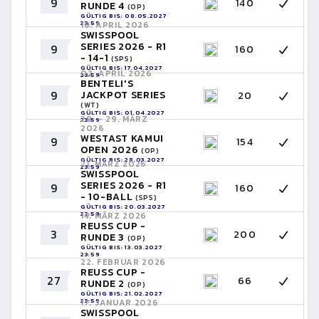
9
140
RUNDE 4
(OP)
GÜLTIG BIS: 08.05.2027
23:59
18. APRIL 2026
SWISSPOOL
SERIES 2026 - R1
9
160
- 14-1
(SPS)
GÜLTIG BIS: 17.04.2027
02. APRIL 2026
23:59
BENTELI'S
9
JACKPOT SERIES
20
(WT)
GÜLTIG BIS: 01.04.2027
28. - 29. MÄRZ
23:59
2026
WESTAST KAMUI
9
154
OPEN 2026
(OP)
GÜLTIG BIS: 28.03.2027
21. MÄRZ 2026
23:59
SWISSPOOL
SERIES 2026 - R1
9
160
- 10-BALL
(SPS)
GÜLTIG BIS: 20.03.2027
23:59
14. MÄRZ 2026
REUSS CUP -
3
200
RUNDE 3
(OP)
GÜLTIG BIS: 13.03.2027
23:59
22. FEBRUAR 2026
REUSS CUP -
27
66
RUNDE 2
(OP)
GÜLTIG BIS: 21.02.2027
23:59
17. JANUAR 2026
SWISSPOOL