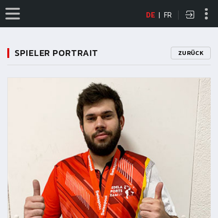
DE
|
FR
SPIELER PORTRAIT
ZURÜCK
11