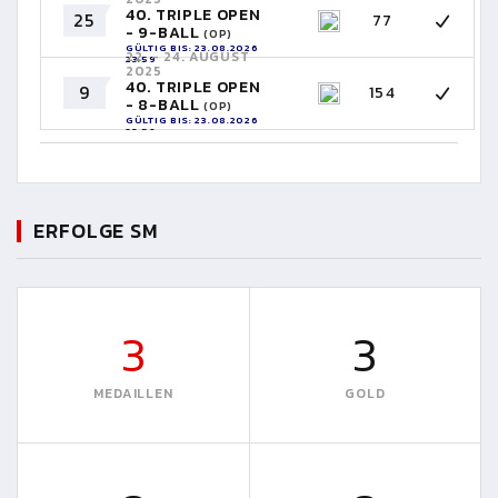
40. TRIPLE OPEN
25
77
- 9-BALL
(OP)
GÜLTIG BIS: 23.08.2026
22. - 24. AUGUST
23:59
2025
40. TRIPLE OPEN
9
154
- 8-BALL
(OP)
GÜLTIG BIS: 23.08.2026
23:59
ERFOLGE SM
3
3
MEDAILLEN
GOLD