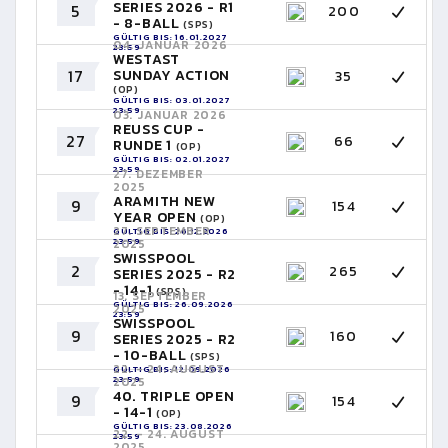
SERIES 2026 - R1
5
200
- 8-BALL
(SPS)
GÜLTIG BIS: 16.01.2027
04. JANUAR 2026
23:59
WESTAST
17
SUNDAY ACTION
35
(OP)
GÜLTIG BIS: 03.01.2027
23:59
03. JANUAR 2026
REUSS CUP -
27
66
RUNDE 1
(OP)
GÜLTIG BIS: 02.01.2027
23:59
27. DEZEMBER
2025
ARAMITH NEW
9
154
YEAR OPEN
(OP)
27. SEPTEMBER
GÜLTIG BIS: 26.12.2026
23:59
2025
SWISSPOOL
2
265
SERIES 2025 - R2
- 14-1
(SPS)
13. SEPTEMBER
GÜLTIG BIS: 26.09.2026
2025
23:59
SWISSPOOL
9
160
SERIES 2025 - R2
- 10-BALL
(SPS)
22. - 24. AUGUST
GÜLTIG BIS: 12.09.2026
23:59
2025
40. TRIPLE OPEN
9
154
- 14-1
(OP)
GÜLTIG BIS: 23.08.2026
22. - 24. AUGUST
23:59
2025