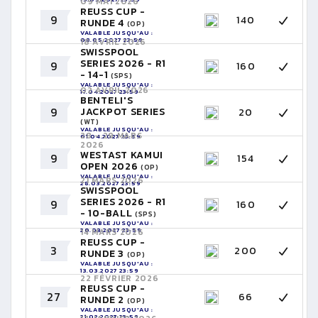
09 MAI 2026
REUSS CUP -
9
140
RUNDE 4
(OP)
VALABLE JUSQU'AU :
08.05.2027 23:59
18 AVRIL 2026
SWISSPOOL
SERIES 2026 - R1
9
160
- 14-1
(SPS)
VALABLE JUSQU'AU :
02 AVRIL 2026
17.04.2027 23:59
BENTELI'S
9
JACKPOT SERIES
20
(WT)
VALABLE JUSQU'AU :
28 - 29 MARS
01.04.2027 23:59
2026
WESTAST KAMUI
9
154
OPEN 2026
(OP)
VALABLE JUSQU'AU :
21 MARS 2026
28.03.2027 23:59
SWISSPOOL
SERIES 2026 - R1
9
160
- 10-BALL
(SPS)
VALABLE JUSQU'AU :
20.03.2027 23:59
14 MARS 2026
REUSS CUP -
3
200
RUNDE 3
(OP)
VALABLE JUSQU'AU :
13.03.2027 23:59
22 FÉVRIER 2026
REUSS CUP -
27
66
RUNDE 2
(OP)
VALABLE JUSQU'AU :
21.02.2027 23:59