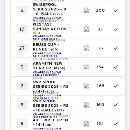
17 JANVIER 2026
SWISSPOOL
SERIES 2026 - R1
5
200
- 8-BALL
(SPS)
VALABLE JUSQU'AU :
04 JANVIER 2026
16.01.2027 23:59
WESTAST
17
SUNDAY ACTION
35
(OP)
VALABLE JUSQU'AU :
03.01.2027 23:59
03 JANVIER 2026
REUSS CUP -
27
66
RUNDE 1
(OP)
VALABLE JUSQU'AU :
02.01.2027 23:59
27 DÉCEMBRE 2025
ARAMITH NEW
9
154
YEAR OPEN
(OP)
VALABLE JUSQU'AU :
27 SEPTEMBRE
26.12.2026 23:59
2025
SWISSPOOL
2
265
SERIES 2025 - R2
- 14-1
(SPS)
13 SEPTEMBRE
VALABLE JUSQU'AU :
2025
26.09.2026 23:59
SWISSPOOL
9
160
SERIES 2025 - R2
- 10-BALL
(SPS)
VALABLE JUSQU'AU :
22 - 24 AOÛT 2025
12.09.2026 23:59
40. TRIPLE OPEN
9
154
- 14-1
(OP)
VALABLE JUSQU'AU :