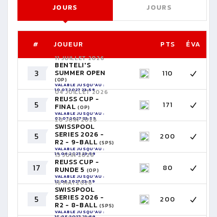
JOURS
JOURS
#
JOUEUR
PTS
ÉVA
11 JUILLET 2026
BENTELI'S
3
SUMMER OPEN
110
(OP)
VALABLE JUSQU'AU :
10.07.2027 23:59
04 JUILLET 2026
REUSS CUP -
5
171
FINAL
(OP)
VALABLE JUSQU'AU :
03.07.2027 23:59
20 JUIN 2026
SWISSPOOL
SERIES 2026 -
5
200
R2 - 9-BALL
(SPS)
VALABLE JUSQU'AU :
19.06.2027 23:59
13 JUIN 2026
REUSS CUP -
17
80
RUNDE 5
(OP)
VALABLE JUSQU'AU :
12.06.2027 23:59
16 MAI 2026
SWISSPOOL
SERIES 2026 -
5
200
R2 - 8-BALL
(SPS)
VALABLE JUSQU'AU :
15.05.2027 23:59