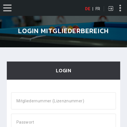
DE
|
FR
LOGIN MITGLIEDERBEREICH
LOGIN
Mitgliedernummer (Lizenznummer)
Passwort