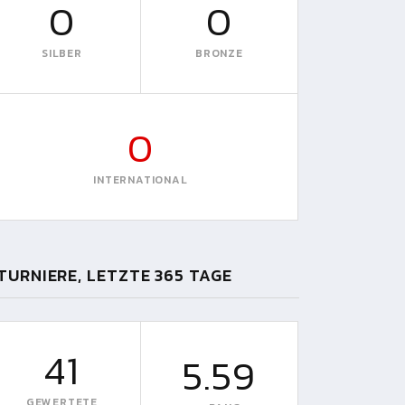
0
0
SILBER
BRONZE
0
INTERNATIONAL
TURNIERE, LETZTE 365 TAGE
41
5.59
GEWERTETE