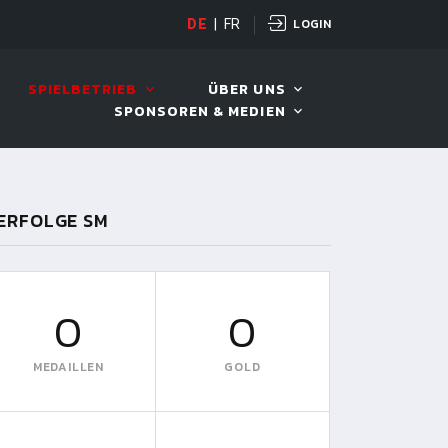
LOGIN
DE
|
FR
LIVE!
BILLARD TOUR 202
SPIELBETRIEB
ÜBER UNS
SPONSOREN & MEDIEN
ERFOLGE SM
0
0
MEDAILLEN
GOLD