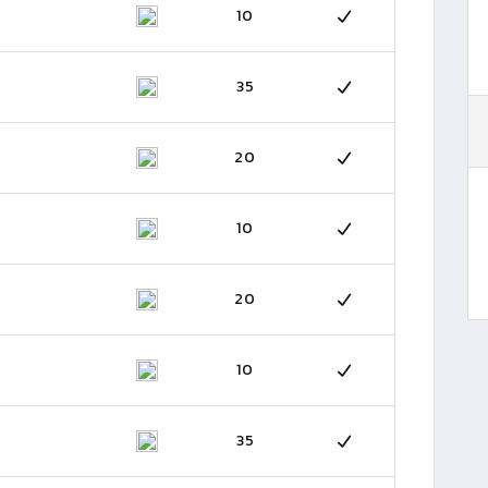
10
35
20
10
20
10
35