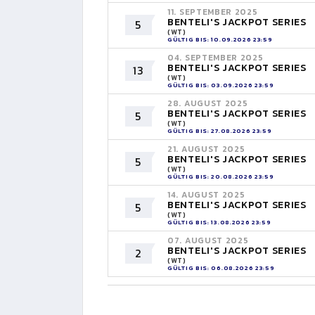
11. SEPTEMBER 2025
BENTELI'S JACKPOT SERIES
5
(WT)
GÜLTIG BIS: 10.09.2026 23:59
04. SEPTEMBER 2025
BENTELI'S JACKPOT SERIES
13
(WT)
GÜLTIG BIS: 03.09.2026 23:59
28. AUGUST 2025
BENTELI'S JACKPOT SERIES
5
(WT)
GÜLTIG BIS: 27.08.2026 23:59
21. AUGUST 2025
BENTELI'S JACKPOT SERIES
5
(WT)
GÜLTIG BIS: 20.08.2026 23:59
14. AUGUST 2025
BENTELI'S JACKPOT SERIES
5
(WT)
GÜLTIG BIS: 13.08.2026 23:59
07. AUGUST 2025
BENTELI'S JACKPOT SERIES
2
(WT)
GÜLTIG BIS: 06.08.2026 23:59