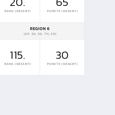
20.
65
RANG (GESAMT)
PUNKTE (GESAMT)
REGION 6
(AP, SH, SG, TH, ZH)
115.
30
RANG (GESAMT)
PUNKTE (GESAMT)