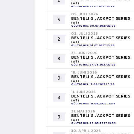
2
(WT)
GÜLTIG BIS: 22.07.2027 23:59
09. JULI 2026
BENTELI'S JACKPOT SERIES
5
(WT)
GÜLTIG BIS: 08.07.2027 23:59
02. JULI 2026
BENTELI'S JACKPOT SERIES
2
(WT)
GÜLTIG BIS: 01.07.2027 23:59
25. JUNI 2026
BENTELI'S JACKPOT SERIES
3
(WT)
GÜLTIG BIS: 24.06.2027 23:59
18. JUNI 2026
BENTELI'S JACKPOT SERIES
9
(WT)
GÜLTIG BIS: 17.06.2027 23:59
11. JUNI 2026
BENTELI'S JACKPOT SERIES
3
(WT)
GÜLTIG BIS: 10.06.2027 23:59
21. MAI 2026
BENTELI'S JACKPOT SERIES
9
(WT)
GÜLTIG BIS: 20.05.2027 23:59
30. APRIL 2026