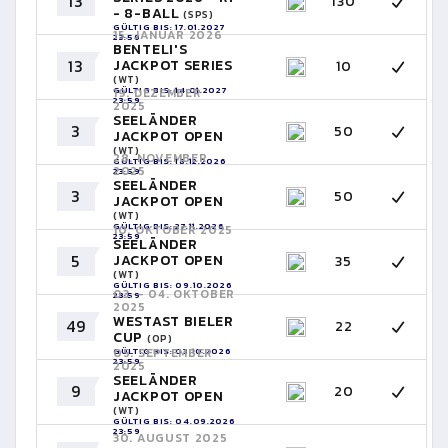
13
130
- 8-BALL
(SPS)
GÜLTIG BIS: 17.01.2027
15. JANUAR 2026
23:59
BENTELI'S
13
JACKPOT SERIES
10
(WT)
GÜLTIG BIS: 14.01.2027
19. DEZEMBER
23:59
2025
SEELÄNDER
3
50
JACKPOT OPEN
(WT)
28. NOVEMBER
GÜLTIG BIS: 18.12.2026
2025
23:59
SEELÄNDER
3
50
JACKPOT OPEN
(WT)
GÜLTIG BIS: 27.11.2026
10. OKTOBER 2025
23:59
SEELÄNDER
5
JACKPOT OPEN
35
(WT)
GÜLTIG BIS: 09.10.2026
03. - 04. OKTOBER
23:59
2025
WESTAST BIELER
49
22
CUP
(OP)
GÜLTIG BIS: 03.10.2026
05. SEPTEMBER
23:59
2025
SEELÄNDER
9
20
JACKPOT OPEN
(WT)
GÜLTIG BIS: 04.09.2026
23:59
30. AUGUST 2025