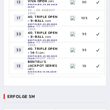
VIVA OPEN
13
30
(OP)
GÜLTIG BIS: 29.08.2026
23:59
22. - 24. AUGUST
2025
40. TRIPLE OPEN
17
105
- 9-BALL
(OP)
GÜLTIG BIS: 23.08.2026
22. - 24. AUGUST
23:59
2025
40. TRIPLE OPEN
33
55
- 8-BALL
(OP)
GÜLTIG BIS: 23.08.2026
22. - 24. AUGUST
23:59
2025
40. TRIPLE OPEN
33
55
- 14-1
(OP)
GÜLTIG BIS: 23.08.2026
14. AUGUST 2025
23:59
BENTELI'S
13
JACKPOT SERIES
10
(WT)
GÜLTIG BIS: 13.08.2026
23:59
ERFOLGE SM