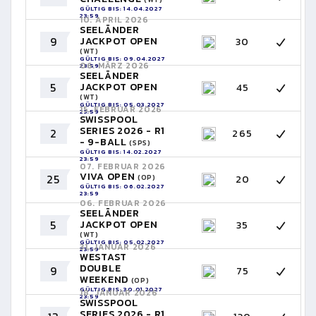
GÜLTIG BIS: 14.04.2027
23:59
10. APRIL 2026
SEELÄNDER
9
JACKPOT OPEN
30
(WT)
GÜLTIG BIS: 09.04.2027
06. MÄRZ 2026
23:59
SEELÄNDER
5
JACKPOT OPEN
45
(WT)
GÜLTIG BIS: 05.03.2027
15. FEBRUAR 2026
23:59
SWISSPOOL
SERIES 2026 - R1
2
265
- 9-BALL
(SPS)
GÜLTIG BIS: 14.02.2027
23:59
07. FEBRUAR 2026
VIVA OPEN
25
20
(OP)
GÜLTIG BIS: 06.02.2027
23:59
06. FEBRUAR 2026
SEELÄNDER
5
JACKPOT OPEN
35
(WT)
GÜLTIG BIS: 05.02.2027
31. JANUAR 2026
23:59
WESTAST
DOUBLE
9
75
WEEKEND
(OP)
GÜLTIG BIS: 30.01.2027
18. JANUAR 2026
23:59
SWISSPOOL
SERIES 2026 - R1