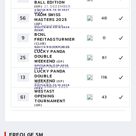
BALL EDITION
19. - 21. DEZEMBER
(OP)
GÜLTIG BIS: 10.01.2027
2025
23:59
TAOM SWISS
56
48
MASTERS 2025
(OP)
07. NOVEMBER
GÜLTIG BIS: 20.12.2026
2025
23:59
BCNL
9
0
FREITAGSTURNIER
(CLUB)
12. OKTOBER 2025
GÜLTIG BIS: 06.11.2026
23:59
LUCKY PANDA
DOUBLE
25
61
WEEKEND
(OP)
GÜLTIG BIS: 11.10.2026
11. OKTOBER 2025
23:59
LUCKY PANDA
DOUBLE
13
116
WEEKEND
(OP)
05. - 07.
GÜLTIG BIS: 10.10.2026
SEPTEMBER 2025
23:59
WESTAST
OPENING
61
43
TOURNAMENT
(OP)
GÜLTIG BIS: 06.09.2026
23:59
ERFOLGE SM