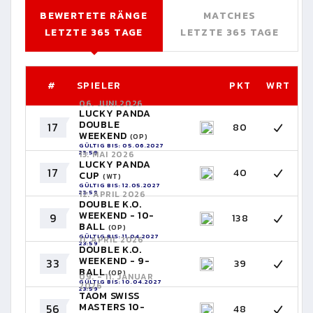
BEWERTETE RÄNGE
MATCHES
LETZTE 365 TAGE
LETZTE 365 TAGE
#
SPIELER
PKT
WRT
06. JUNI 2026
LUCKY PANDA
DOUBLE
17
80
WEEKEND
(OP)
GÜLTIG BIS: 05.06.2027
23:59
13. MAI 2026
LUCKY PANDA
17
40
CUP
(WT)
GÜLTIG BIS: 12.05.2027
23:59
12. APRIL 2026
DOUBLE K.O.
WEEKEND - 10-
9
138
BALL
(OP)
GÜLTIG BIS: 11.04.2027
11. APRIL 2026
23:59
DOUBLE K.O.
WEEKEND - 9-
33
39
BALL
(OP)
09. - 11. JANUAR
GÜLTIG BIS: 10.04.2027
2026
23:59
TAOM SWISS
MASTERS 10-
56
48