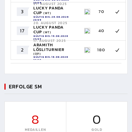
23:59
27. AUGUST 2025
LUCKY PANDA
3
70
CUP
(WT)
GÜLTIG BIS: 26.08.2026
23:59
20. AUGUST 2025
LUCKY PANDA
17
40
CUP
(WT)
GÜLTIG BIS: 19.08.2026
23:59
17. AUGUST 2025
ARAMITH
2
LÖSLITURNIER
180
(OP)
GÜLTIG BIS: 16.08.2026
23:59
ERFOLGE SM
8
0
MEDAILLEN
GOLD