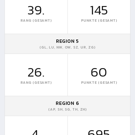
39.
145
RANG (GESAMT)
PUNKTE (GESAMT)
REGION 5
(GL, LU, NW, OW, SZ, UR, ZG)
26.
60
RANG (GESAMT)
PUNKTE (GESAMT)
REGION 6
(AP, SH, SG, TH, ZH)
4.
695