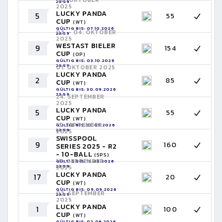
23:59
2025
LUCKY PANDA
5
55
CUP
(WT)
GÜLTIG BIS: 07.10.2026
03. - 04. OKTOBER
23:59
2025
WESTAST BIELER
9
154
CUP
(OP)
GÜLTIG BIS: 03.10.2026
23:59
01. OKTOBER 2025
LUCKY PANDA
2
85
CUP
(WT)
GÜLTIG BIS: 30.09.2026
23:59
24. SEPTEMBER
2025
LUCKY PANDA
5
55
CUP
(WT)
13. SEPTEMBER
GÜLTIG BIS: 23.09.2026
23:59
2025
SWISSPOOL
9
160
SERIES 2025 - R2
- 10-BALL
(SPS)
10. SEPTEMBER
GÜLTIG BIS: 12.09.2026
23:59
2025
LUCKY PANDA
17
20
CUP
(WT)
GÜLTIG BIS: 09.09.2026
03. SEPTEMBER
23:59
2025
LUCKY PANDA
1
100
CUP
(WT)
GÜLTIG BIS: 02.09.2026