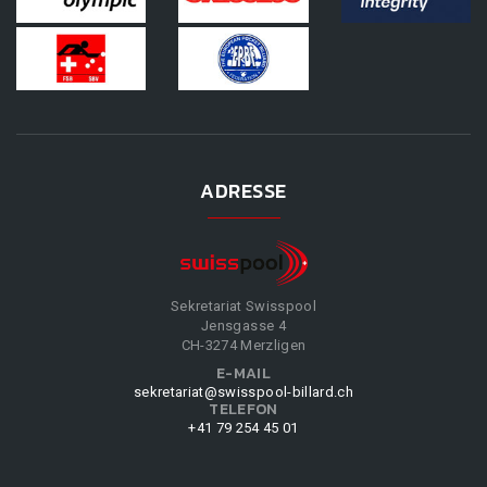
ADRESSE
Sekretariat Swisspool
Jensgasse 4
CH-3274 Merzligen
E-MAIL
sekretariat@swisspool-billard.ch
TELEFON
+41 79 254 45 01