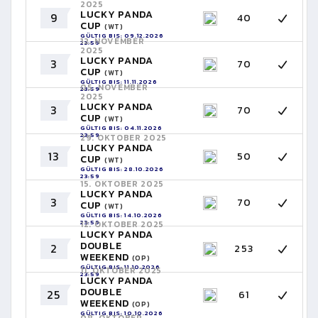
2025
LUCKY PANDA
9
40
CUP
(WT)
GÜLTIG BIS: 09.12.2026
12. NOVEMBER
23:59
2025
LUCKY PANDA
3
70
CUP
(WT)
GÜLTIG BIS: 11.11.2026
05. NOVEMBER
23:59
2025
LUCKY PANDA
3
70
CUP
(WT)
GÜLTIG BIS: 04.11.2026
23:59
29. OKTOBER 2025
LUCKY PANDA
13
50
CUP
(WT)
GÜLTIG BIS: 28.10.2026
23:59
15. OKTOBER 2025
LUCKY PANDA
3
70
CUP
(WT)
GÜLTIG BIS: 14.10.2026
23:59
12. OKTOBER 2025
LUCKY PANDA
DOUBLE
2
253
WEEKEND
(OP)
GÜLTIG BIS: 11.10.2026
11. OKTOBER 2025
23:59
LUCKY PANDA
DOUBLE
25
61
WEEKEND
(OP)
GÜLTIG BIS: 10.10.2026
08. OKTOBER