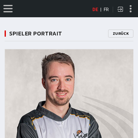
DE
|
FR
SPIELER PORTRAIT
ZURÜCK
11