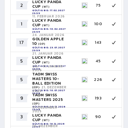
LUCKY PANDA
2
75
CUP
(WT)
GÜLTIG BIS: 17.02.2027
23:59
11. FEBRUAR 2026
LUCKY PANDA
1
100
CUP
(WT)
GÜLTIG BIS: 10.02.2027
23:59
24. JANUAR 2026
GOLDEN APPLE
17
143
10
(OP)
GÜLTIG BIS: 23.01.2027
23:59
21. JANUAR 2026
LUCKY PANDA
5
45
CUP
(WT)
09. - 11. JANUAR
GÜLTIG BIS: 20.01.2027
23:59
2026
TAOM SWISS
MASTERS 10-
5
226
BALL EDITION
19. - 21. DEZEMBER
(OP)
GÜLTIG BIS: 10.01.2027
2025
23:59
TAOM SWISS
9
193
MASTERS 2025
(OP)
GÜLTIG BIS: 20.12.2026
17. DEZEMBER
23:59
2025
LUCKY PANDA
3
90
CUP
(WT)
GÜLTIG BIS: 16.12.2026
10. DEZEMBER
23:59