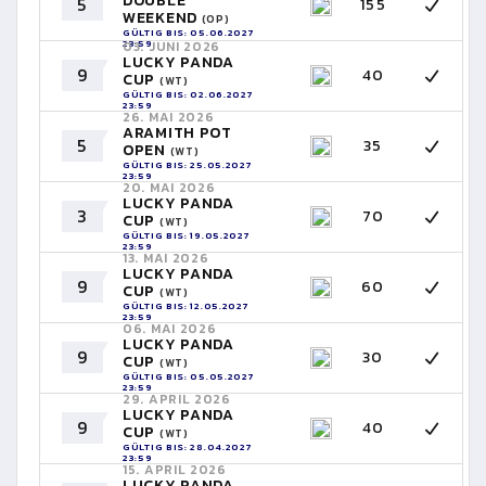
DOUBLE
5
155
WEEKEND
(OP)
GÜLTIG BIS: 05.06.2027
23:59
03. JUNI 2026
LUCKY PANDA
9
40
CUP
(WT)
GÜLTIG BIS: 02.06.2027
23:59
26. MAI 2026
ARAMITH POT
5
35
OPEN
(WT)
GÜLTIG BIS: 25.05.2027
23:59
20. MAI 2026
LUCKY PANDA
3
70
CUP
(WT)
GÜLTIG BIS: 19.05.2027
23:59
13. MAI 2026
LUCKY PANDA
9
60
CUP
(WT)
GÜLTIG BIS: 12.05.2027
23:59
06. MAI 2026
LUCKY PANDA
9
30
CUP
(WT)
GÜLTIG BIS: 05.05.2027
23:59
29. APRIL 2026
LUCKY PANDA
9
40
CUP
(WT)
GÜLTIG BIS: 28.04.2027
23:59
15. APRIL 2026
LUCKY PANDA