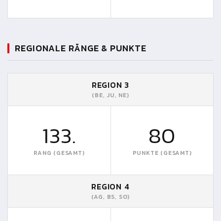
REGIONALE RÄNGE & PUNKTE
REGION 3
(BE, JU, NE)
133.
80
RANG (GESAMT)
PUNKTE (GESAMT)
REGION 4
(AG, BS, SO)