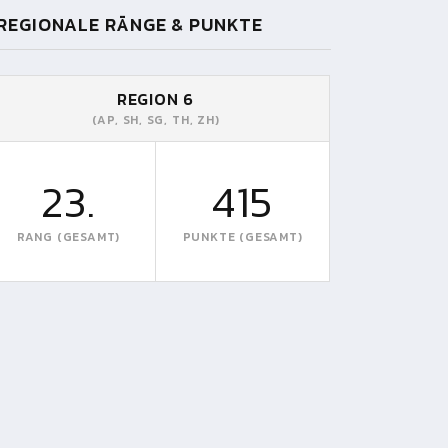
REGIONALE RÄNGE & PUNKTE
REGION 6
(AP, SH, SG, TH, ZH)
23.
415
RANG (GESAMT)
PUNKTE (GESAMT)