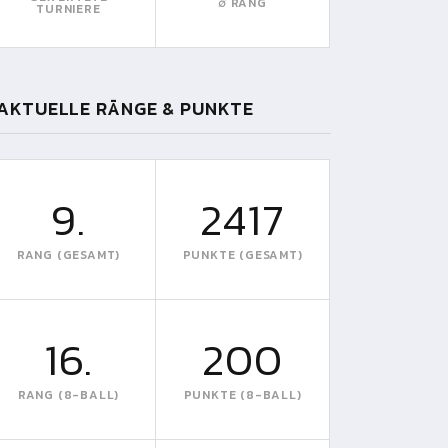
∅ RANG
TURNIERE
AKTUELLE RÄNGE & PUNKTE
9.
2417
RANG (GESAMT)
PUNKTE (GESAMT)
16.
200
RANG (8-BALL)
PUNKTE (8-BALL)