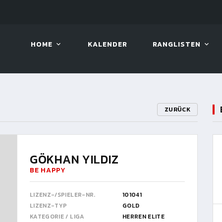
10. AUG. 2026, 19:00
BILLAR
HOME
KALENDER
RANGLISTEN
ZURÜCK
GÖKHAN YILDIZ
BE HAPPY
LIZENZ-/SPIELER-NR.
101041
LIZENZ-TYP
GOLD
KATEGORIE / LIGA
HERREN ELITE