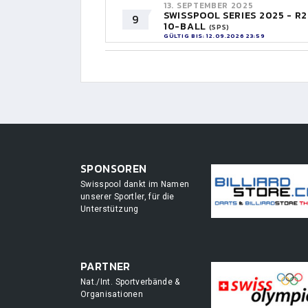
13. SEPTEMBER 2025
SWISSPOOL SERIES 2025 - R2
9
10-BALL
(SPS)
GÜLTIG BIS: 12.09.2026 23:59
SPONSOREN
Swisspool dankt im Namen
unserer Sportler, für die
Unterstützung
PARTNER
Nat./Int. Sportverbände &
Organisationen