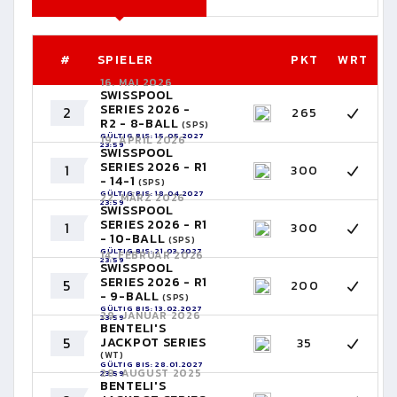
#
SPIELER
PKT
WRT
16. MAI 2026
SWISSPOOL
SERIES 2026 -
2
265
R2 - 8-BALL
(SPS)
GÜLTIG BIS: 15.05.2027
19. APRIL 2026
23:59
SWISSPOOL
SERIES 2026 - R1
1
300
- 14-1
(SPS)
GÜLTIG BIS: 18.04.2027
22. MÄRZ 2026
23:59
SWISSPOOL
SERIES 2026 - R1
1
300
- 10-BALL
(SPS)
GÜLTIG BIS: 21.03.2027
14. FEBRUAR 2026
23:59
SWISSPOOL
SERIES 2026 - R1
5
200
- 9-BALL
(SPS)
GÜLTIG BIS: 13.02.2027
29. JANUAR 2026
23:59
BENTELI'S
5
JACKPOT SERIES
35
(WT)
GÜLTIG BIS: 28.01.2027
28. AUGUST 2025
23:59
BENTELI'S