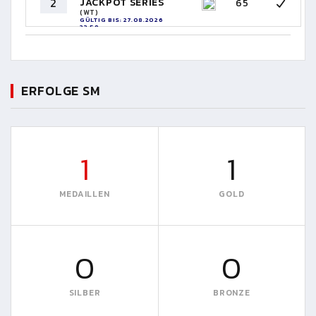
2
JACKPOT SERIES
65
(WT)
GÜLTIG BIS: 27.08.2026
23:59
ERFOLGE SM
1
1
MEDAILLEN
GOLD
0
0
SILBER
BRONZE