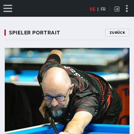
DE
|
FR
SPIELER PORTRAIT
ZURÜCK
11