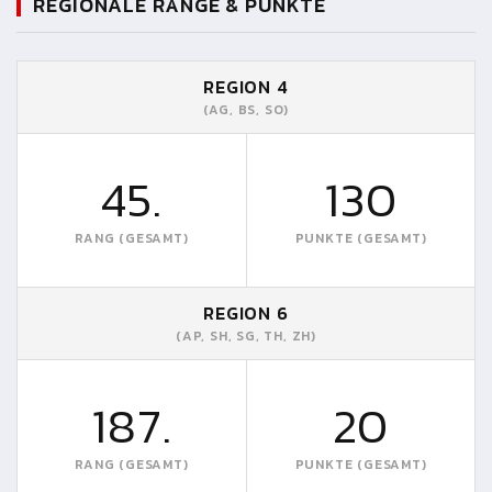
REGIONALE RÄNGE & PUNKTE
REGION 4
(AG, BS, SO)
45.
130
RANG (GESAMT)
PUNKTE (GESAMT)
REGION 6
(AP, SH, SG, TH, ZH)
187.
20
RANG (GESAMT)
PUNKTE (GESAMT)