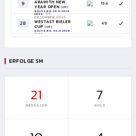
ARAMITH NEW
9
154
YEAR OPEN
(OP)
GÜLTIG BIS: 26.12.2026
05. - 06.
23:59
DEZEMBER 2025
WESTAST BIELER
28
49
CUP
(OP)
GÜLTIG BIS: 05.12.2026
23:59
ERFOLGE SM
21
7
MEDAILLEN
GOLD