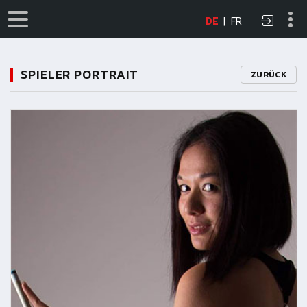
DE
|
FR
SPIELER PORTRAIT
ZURÜCK
11