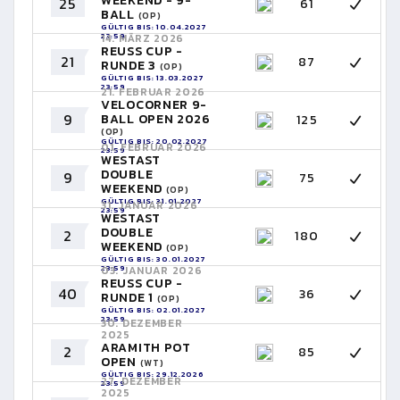
WEEKEND - 9-
25
61
BALL
(OP)
GÜLTIG BIS: 10.04.2027
23:59
14. MÄRZ 2026
REUSS CUP -
21
87
RUNDE 3
(OP)
GÜLTIG BIS: 13.03.2027
23:59
21. FEBRUAR 2026
VELOCORNER 9-
9
BALL OPEN 2026
125
(OP)
GÜLTIG BIS: 20.02.2027
01. FEBRUAR 2026
23:59
WESTAST
DOUBLE
9
75
WEEKEND
(OP)
GÜLTIG BIS: 31.01.2027
31. JANUAR 2026
23:59
WESTAST
DOUBLE
2
180
WEEKEND
(OP)
GÜLTIG BIS: 30.01.2027
23:59
03. JANUAR 2026
REUSS CUP -
40
36
RUNDE 1
(OP)
GÜLTIG BIS: 02.01.2027
23:59
30. DEZEMBER
2025
ARAMITH POT
2
85
OPEN
(WT)
GÜLTIG BIS: 29.12.2026
27. DEZEMBER
23:59
2025