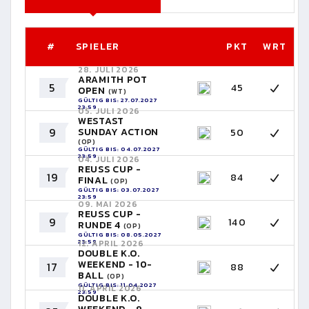
#
SPIELER
PKT
WRT
28. JULI 2026
ARAMITH POT
5
45
OPEN
(WT)
GÜLTIG BIS: 27.07.2027
23:59
05. JULI 2026
WESTAST
9
SUNDAY ACTION
50
(OP)
GÜLTIG BIS: 04.07.2027
23:59
04. JULI 2026
REUSS CUP -
19
84
FINAL
(OP)
GÜLTIG BIS: 03.07.2027
23:59
09. MAI 2026
REUSS CUP -
9
140
RUNDE 4
(OP)
GÜLTIG BIS: 08.05.2027
23:59
12. APRIL 2026
DOUBLE K.O.
WEEKEND - 10-
17
88
BALL
(OP)
GÜLTIG BIS: 11.04.2027
11. APRIL 2026
23:59
DOUBLE K.O.