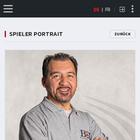
DE
|
FR
SPIELER PORTRAIT
ZURÜCK
11