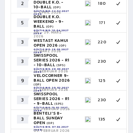
DOUBLE K.O. -
2
180
10-BALL
(OP)
GÜLTIG BIS: 24.04.2027
11. APRIL 2026
23:59
DOUBLE K.O.
WEEKEND - 9-
5
171
BALL
(OP)
GÜLTIG BIS: 10.04.2027
28. - 29. MÄRZ
23:59
2026
WESTAST KAMUI
3
220
OPEN 2026
(OP)
GÜLTIG BIS: 28.03.2027
21. MÄRZ 2026
23:59
SWISSPOOL
SERIES 2026 - R1
3
230
- 10-BALL
(SPS)
GÜLTIG BIS: 20.03.2027
21. FEBRUAR 2026
23:59
VELOCORNER 9-
9
BALL OPEN 2026
125
(OP)
GÜLTIG BIS: 20.02.2027
14. FEBRUAR 2026
23:59
SWISSPOOL
SERIES 2026 - R1
3
230
- 9-BALL
(SPS)
GÜLTIG BIS: 13.02.2027
08. FEBRUAR 2026
23:59
BENTELI'S 8-
BALL SUNDAY
3
135
OPEN
(OP)
GÜLTIG BIS: 07.02.2027
23:59
05. FEBRUAR 2026