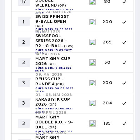
DOUBLE
17
80
WEEKEND
(OP)
GÜLTIG BIS: 05.06.2027
23. - 24. MAI 2026
23:59
SWISS PFINGST
1
9-BALL OPEN
200
(OP)
GÜLTIG BIS: 23.05.2027
16. MAI 2026
23:59
SWISSPOOL
SERIES 2026 -
2
265
R2 - 8-BALL
(SPS)
GÜLTIG BIS: 15.05.2027
23:59
14. MAI 2026
MARTIGNY CUP
3
50
2026
(WT)
GÜLTIG BIS: 13.05.2027
23:59
09. MAI 2026
REUSS CUP -
3
200
RUNDE 4
(OP)
GÜLTIG BIS: 08.05.2027
23:59
01. - 03. MAI 2026
KARABIYIK CUP
3
204
2026
(OP)
GÜLTIG BIS: 02.05.2027
23:59
26. APRIL 2026
MARTIGNY
DOUBLE K.O. - 9-
3
135
BALL
(OP)
GÜLTIG BIS: 25.04.2027
25. APRIL 2026
23:59
MARTIGNY