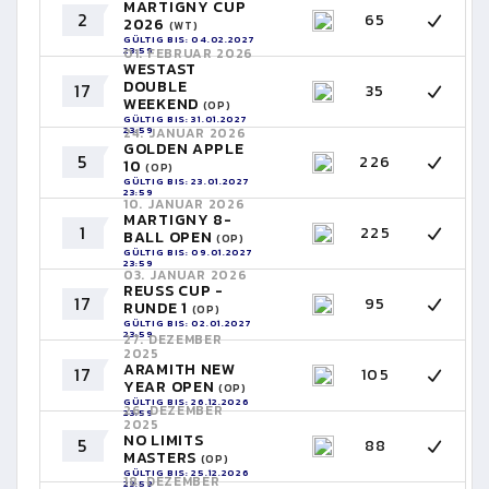
MARTIGNY CUP
2
65
2026
(WT)
GÜLTIG BIS: 04.02.2027
23:59
01. FEBRUAR 2026
WESTAST
DOUBLE
17
35
WEEKEND
(OP)
GÜLTIG BIS: 31.01.2027
23:59
24. JANUAR 2026
GOLDEN APPLE
5
226
10
(OP)
GÜLTIG BIS: 23.01.2027
23:59
10. JANUAR 2026
MARTIGNY 8-
1
225
BALL OPEN
(OP)
GÜLTIG BIS: 09.01.2027
23:59
03. JANUAR 2026
REUSS CUP -
17
95
RUNDE 1
(OP)
GÜLTIG BIS: 02.01.2027
23:59
27. DEZEMBER
2025
ARAMITH NEW
17
105
YEAR OPEN
(OP)
GÜLTIG BIS: 26.12.2026
26. DEZEMBER
23:59
2025
NO LIMITS
5
88
MASTERS
(OP)
GÜLTIG BIS: 25.12.2026
18. DEZEMBER
23:59