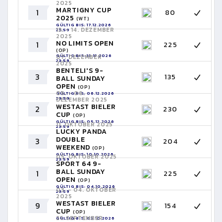
2025
MARTIGNY CUP
1
80
2025
(WT)
GÜLTIG BIS: 17.12.2026
13. - 14. DEZEMBER
23:59
2025
NO LIMITS OPEN
1
225
(OP)
GÜLTIG BIS: 13.12.2026
07. DEZEMBER
23:59
2025
BENTELI'S 9-
3
135
BALL SUNDAY
OPEN
(OP)
05. - 06.
GÜLTIG BIS: 06.12.2026
23:59
DEZEMBER 2025
WESTAST BIELER
2
230
CUP
(OP)
GÜLTIG BIS: 05.12.2026
11. OKTOBER 2025
23:59
LUCKY PANDA
DOUBLE
3
204
WEEKEND
(OP)
GÜLTIG BIS: 10.10.2026
05. OKTOBER 2025
23:59
SPORT 64 9-
BALL SUNDAY
1
225
OPEN
(OP)
GÜLTIG BIS: 04.10.2026
03. - 04. OKTOBER
23:59
2025
WESTAST BIELER
9
154
CUP
(OP)
21. SEPTEMBER
GÜLTIG BIS: 03.10.2026