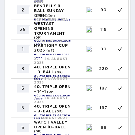
23:59
2025
BENTELI'S 8-
2
90
BALL SUNDAY
OPEN
05. - 07.
(OP)
SEPTEMBER 2025
GÜLTIG BIS: 20.09.2026
23:59
WESTAST
OPENING
25
116
TOURNAMENT
(OP)
28. AUGUST 2025
GÜLTIG BIS: 06.09.2026
23:59
MARTIGNY CUP
1
80
2025
(WT)
GÜLTIG BIS: 27.08.2026
23:59
22. - 24. AUGUST
2025
40. TRIPLE OPEN
3
220
- 8-BALL
(OP)
GÜLTIG BIS: 23.08.2026
22. - 24. AUGUST
23:59
2025
40. TRIPLE OPEN
5
187
- 14-1
(OP)
GÜLTIG BIS: 23.08.2026
22. - 24. AUGUST
23:59
2025
40. TRIPLE OPEN
5
187
- 9-BALL
(OP)
GÜLTIG BIS: 23.08.2026
16. AUGUST 2025
23:59
WATCH VALLEY
5
OPEN 10-BALL
88
(OP)
GÜLTIG BIS: 15.08.2026