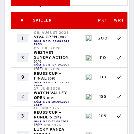
#
SPIELER
PKT
WRT
08. AUGUST 2026
VIVA OPEN
1
200
(OP)
GÜLTIG BIS: 07.08.2027
23:59
05. JULI 2026
WESTAST
3
SUNDAY ACTION
110
(OP)
GÜLTIG BIS: 04.07.2027
23:59
04. JULI 2026
REUSS CUP -
9
138
FINAL
(OP)
GÜLTIG BIS: 03.07.2027
23:59
27. JUNI 2026
WATCH VALLEY
2
155
OPEN
(OP)
GÜLTIG BIS: 26.06.2027
23:59
13. JUNI 2026
REUSS CUP -
3
185
RUNDE 5
(OP)
GÜLTIG BIS: 12.06.2027
23:59
06. JUNI 2026
LUCKY PANDA