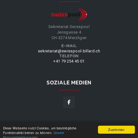
Sekretariat Swisspool
Jensgasse 4
CH-3274 Merzligen
E-MAIL
sekretariat@swisspool-billard.ch
TELEFON
+41 79 254 45 01
SOZIALE MEDIEN
Diese Webseite nutzt Cookies, um bestmögliche
SWISSPOOL
©
2026
|
DESIGN BY
WPPN
|
UNSERE
Zustimmen
Funktionalität bieten zu können.
Unsere
NUTZUNGSBEDINGUNGEN
|
Nutzungsbedingungen