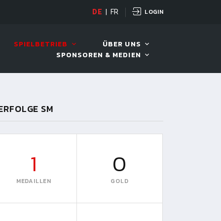
LOGIN
DE
|
FR
LIVE!
VIVA OPEN
SPIELBETRIEB
ÜBER UNS
SPONSOREN & MEDIEN
ERFOLGE SM
1
0
MEDAILLEN
GOLD