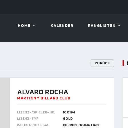
LIVE!
VIVA OPEN
HOME
KALENDER
RANGLISTEN
ZURÜCK
ALVARO ROCHA
MARTIGNY BILLARD CLUB
LIZENZ-/SPIELER-NR.
100194
LIZENZ-TYP
GOLD
KATEGORIE / LIGA
HERREN PROMOTION