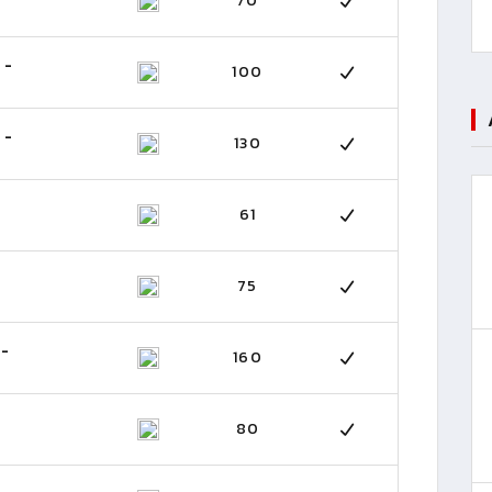
70
 -
100
 -
130
61
-
75
 -
160
80