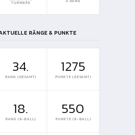
∅ RANG
TURNIERE
AKTUELLE RÄNGE & PUNKTE
34.
1275
RANG (GESAMT)
PUNKTE (GESAMT)
18.
550
RANG (8-BALL)
PUNKTE (8-BALL)