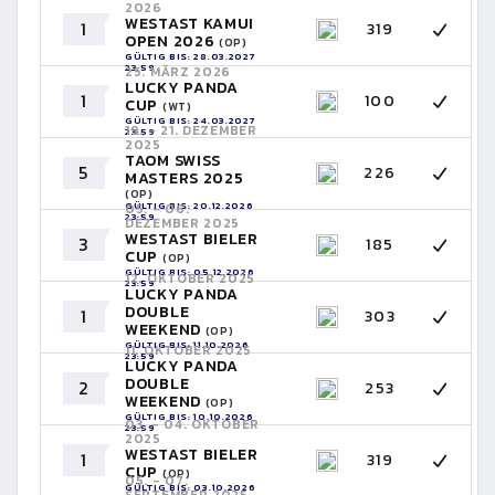
2026
WESTAST KAMUI
1
319
OPEN 2026
(OP)
GÜLTIG BIS: 28.03.2027
23:59
25. MÄRZ 2026
LUCKY PANDA
1
100
CUP
(WT)
GÜLTIG BIS: 24.03.2027
19. - 21. DEZEMBER
23:59
2025
TAOM SWISS
5
226
MASTERS 2025
(OP)
GÜLTIG BIS: 20.12.2026
05. - 06.
23:59
DEZEMBER 2025
WESTAST BIELER
3
185
CUP
(OP)
GÜLTIG BIS: 05.12.2026
12. OKTOBER 2025
23:59
LUCKY PANDA
DOUBLE
1
303
WEEKEND
(OP)
GÜLTIG BIS: 11.10.2026
11. OKTOBER 2025
23:59
LUCKY PANDA
DOUBLE
2
253
WEEKEND
(OP)
GÜLTIG BIS: 10.10.2026
03. - 04. OKTOBER
23:59
2025
WESTAST BIELER
1
319
CUP
(OP)
05. - 07.
GÜLTIG BIS: 03.10.2026