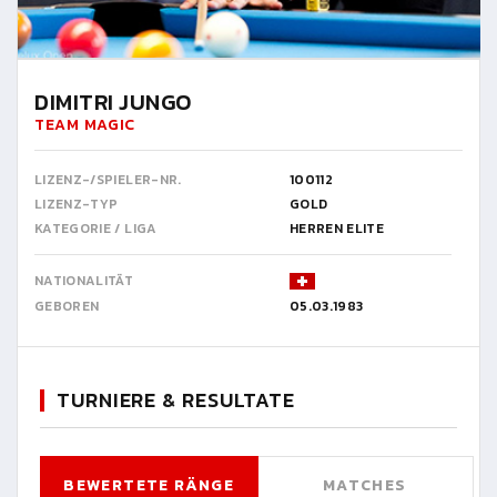
DIMITRI JUNGO
TEAM MAGIC
LIZENZ-/SPIELER-NR.
100112
LIZENZ-TYP
GOLD
KATEGORIE / LIGA
HERREN ELITE
NATIONALITÄT
GEBOREN
05.03.1983
TURNIERE & RESULTATE
BEWERTETE RÄNGE
MATCHES