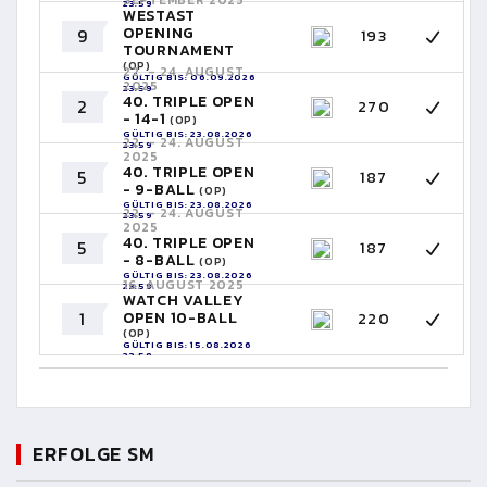
SEPTEMBER 2025
23:59
WESTAST
OPENING
9
193
TOURNAMENT
(OP)
22. - 24. AUGUST
GÜLTIG BIS: 06.09.2026
2025
23:59
40. TRIPLE OPEN
2
270
- 14-1
(OP)
GÜLTIG BIS: 23.08.2026
22. - 24. AUGUST
23:59
2025
40. TRIPLE OPEN
5
187
- 9-BALL
(OP)
GÜLTIG BIS: 23.08.2026
22. - 24. AUGUST
23:59
2025
40. TRIPLE OPEN
5
187
- 8-BALL
(OP)
GÜLTIG BIS: 23.08.2026
16. AUGUST 2025
23:59
WATCH VALLEY
1
OPEN 10-BALL
220
(OP)
GÜLTIG BIS: 15.08.2026
23:59
ERFOLGE SM