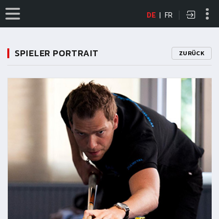
DE
|
FR
SPIELER PORTRAIT
ZURÜCK
11