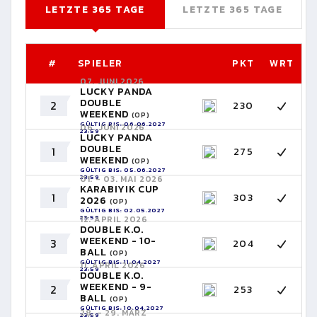
LETZTE 365 TAGE
LETZTE 365 TAGE
#
SPIELER
PKT
WRT
07. JUNI 2026
LUCKY PANDA
DOUBLE
2
230
WEEKEND
(OP)
GÜLTIG BIS: 06.06.2027
06. JUNI 2026
23:59
LUCKY PANDA
DOUBLE
1
275
WEEKEND
(OP)
GÜLTIG BIS: 05.06.2027
23:59
01. - 03. MAI 2026
KARABIYIK CUP
1
303
2026
(OP)
GÜLTIG BIS: 02.05.2027
23:59
12. APRIL 2026
DOUBLE K.O.
WEEKEND - 10-
3
204
BALL
(OP)
GÜLTIG BIS: 11.04.2027
11. APRIL 2026
23:59
DOUBLE K.O.
WEEKEND - 9-
2
253
BALL
(OP)
GÜLTIG BIS: 10.04.2027
28. - 29. MÄRZ
23:59