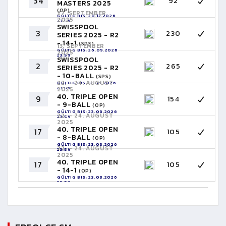
34
92
MASTERS 2025
(OP)
27. SEPTEMBER
GÜLTIG BIS: 20.12.2026
2025
23:59
SWISSPOOL
3
230
SERIES 2025 - R2
- 14-1
(SPS)
13. SEPTEMBER
GÜLTIG BIS: 26.09.2026
2025
23:59
SWISSPOOL
2
265
SERIES 2025 - R2
- 10-BALL
(SPS)
22. - 24. AUGUST
GÜLTIG BIS: 12.09.2026
23:59
2025
40. TRIPLE OPEN
9
154
- 9-BALL
(OP)
GÜLTIG BIS: 23.08.2026
22. - 24. AUGUST
23:59
2025
40. TRIPLE OPEN
17
105
- 8-BALL
(OP)
GÜLTIG BIS: 23.08.2026
22. - 24. AUGUST
23:59
2025
40. TRIPLE OPEN
17
105
- 14-1
(OP)
GÜLTIG BIS: 23.08.2026
23:59