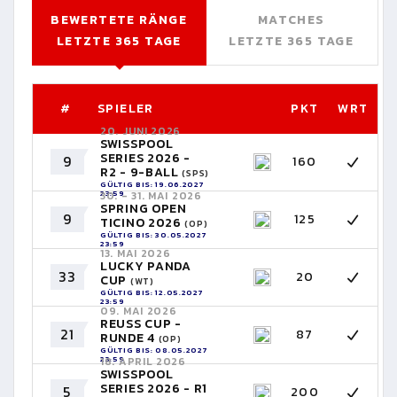
BEWERTETE RÄNGE
MATCHES
LETZTE 365 TAGE
LETZTE 365 TAGE
#
SPIELER
PKT
WRT
20. JUNI 2026
SWISSPOOL
SERIES 2026 -
9
160
R2 - 9-BALL
(SPS)
GÜLTIG BIS: 19.06.2027
23:59
30. - 31. MAI 2026
SPRING OPEN
9
125
TICINO 2026
(OP)
GÜLTIG BIS: 30.05.2027
23:59
13. MAI 2026
LUCKY PANDA
33
20
CUP
(WT)
GÜLTIG BIS: 12.05.2027
23:59
09. MAI 2026
REUSS CUP -
21
87
RUNDE 4
(OP)
GÜLTIG BIS: 08.05.2027
23:59
18. APRIL 2026
SWISSPOOL
SERIES 2026 - R1
5
200