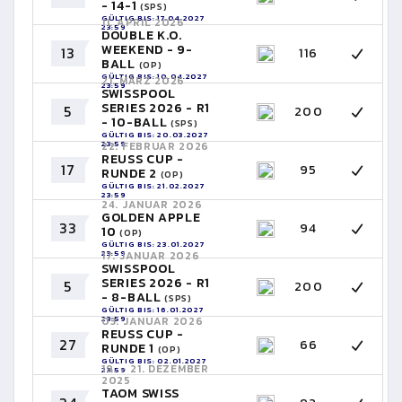
- 14-1
(SPS)
GÜLTIG BIS: 17.04.2027
11. APRIL 2026
23:59
DOUBLE K.O.
WEEKEND - 9-
13
116
BALL
(OP)
GÜLTIG BIS: 10.04.2027
21. MÄRZ 2026
23:59
SWISSPOOL
SERIES 2026 - R1
5
200
- 10-BALL
(SPS)
GÜLTIG BIS: 20.03.2027
23:59
22. FEBRUAR 2026
REUSS CUP -
17
95
RUNDE 2
(OP)
GÜLTIG BIS: 21.02.2027
23:59
24. JANUAR 2026
GOLDEN APPLE
33
94
10
(OP)
GÜLTIG BIS: 23.01.2027
23:59
17. JANUAR 2026
SWISSPOOL
SERIES 2026 - R1
5
200
- 8-BALL
(SPS)
GÜLTIG BIS: 16.01.2027
23:59
03. JANUAR 2026
REUSS CUP -
27
66
RUNDE 1
(OP)
GÜLTIG BIS: 02.01.2027
19. - 21. DEZEMBER
23:59
2025
TAOM SWISS