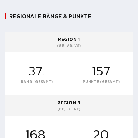
REGIONALE RÄNGE & PUNKTE
REGION 1
(GE, VD, VS)
37.
157
RANG (GESAMT)
PUNKTE (GESAMT)
REGION 3
(BE, JU, NE)
168.
20