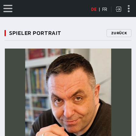
DE
|
FR
SPIELER PORTRAIT
ZURÜCK
11