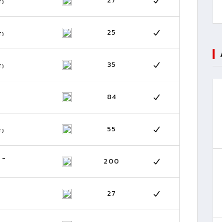
27
T)
25
T)
35
T)
84
55
T)
 -
200
27