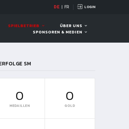
LOGIN
DE
|
FR
LIVE!
BILLARD TOUR 202
SPIELBETRIEB
ÜBER UNS
SPONSOREN & MEDIEN
ERFOLGE SM
0
0
MEDAILLEN
GOLD