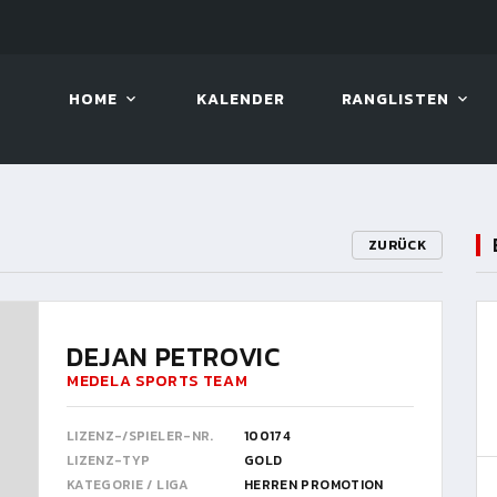
LIVE!
BILLARD TOUR 2026
HOME
KALENDER
RANGLISTEN
ZURÜCK
DEJAN PETROVIC
MEDELA SPORTS TEAM
LIZENZ-/SPIELER-NR.
100174
LIZENZ-TYP
GOLD
KATEGORIE / LIGA
HERREN PROMOTION