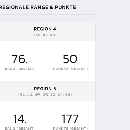
REGIONALE RÄNGE & PUNKTE
REGION 4
(AG, BS, SO)
76.
50
RANG (GESAMT)
PUNKTE (GESAMT)
REGION 5
(GL, LU, NW, OW, SZ, UR, ZG)
14.
177
RANG (GESAMT)
PUNKTE (GESAMT)