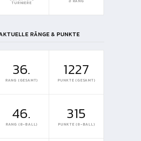
∅ RANG
TURNIERE
AKTUELLE RÄNGE & PUNKTE
36.
1227
RANG (GESAMT)
PUNKTE (GESAMT)
46.
315
RANG (8-BALL)
PUNKTE (8-BALL)