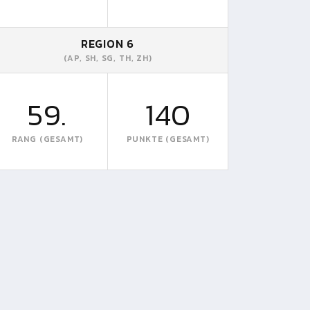
REGION 6
(AP, SH, SG, TH, ZH)
59.
140
RANG (GESAMT)
PUNKTE (GESAMT)