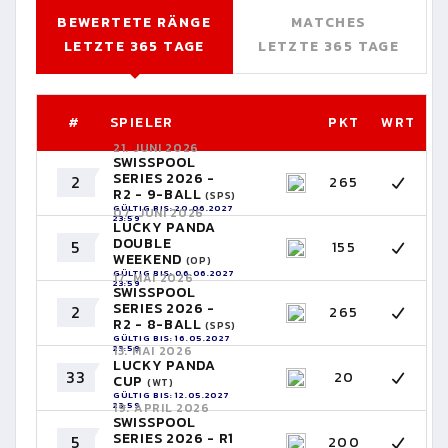
BEWERTETE RÄNGE
MATCHES
LETZTE 365 TAGE
LETZTE 365 TAGE
#
SPIELER
PKT
WRT
21. JUNI 2026
SWISSPOOL
SERIES 2026 -
2
265
R2 - 9-BALL
(SPS)
GÜLTIG BIS: 20.06.2027
07. JUNI 2026
23:59
LUCKY PANDA
DOUBLE
5
155
WEEKEND
(OP)
GÜLTIG BIS: 06.06.2027
17. MAI 2026
23:59
SWISSPOOL
SERIES 2026 -
2
265
R2 - 8-BALL
(SPS)
GÜLTIG BIS: 16.05.2027
23:59
13. MAI 2026
LUCKY PANDA
33
20
CUP
(WT)
GÜLTIG BIS: 12.05.2027
23:59
19. APRIL 2026
SWISSPOOL
SERIES 2026 - R1
5
200