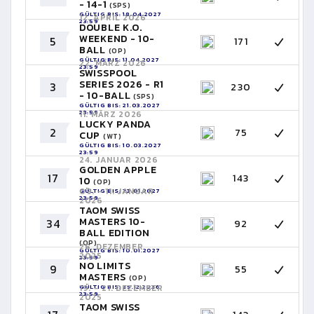
- 14-1
(SPS)
GÜLTIG BIS: 18.04.2027
12. APRIL 2026
23:59
DOUBLE K.O.
WEEKEND - 10-
5
171
BALL
(OP)
GÜLTIG BIS: 11.04.2027
22. MÄRZ 2026
23:59
SWISSPOOL
SERIES 2026 - R1
3
230
- 10-BALL
(SPS)
GÜLTIG BIS: 21.03.2027
23:59
11. MÄRZ 2026
LUCKY PANDA
2
75
CUP
(WT)
GÜLTIG BIS: 10.03.2027
23:59
24. JANUAR 2026
GOLDEN APPLE
17
143
10
(OP)
09. - 11. JANUAR
GÜLTIG BIS: 23.01.2027
23:59
2026
TAOM SWISS
MASTERS 10-
34
92
BALL EDITION
(OP)
26. DEZEMBER
GÜLTIG BIS: 10.01.2027
2025
23:59
NO LIMITS
9
55
MASTERS
(OP)
GÜLTIG BIS: 25.12.2026
19. - 21. DEZEMBER
23:59
2025
TAOM SWISS