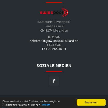
Sekretariat Swisspool
Jensgasse 4
CH-3274 Merzligen
E-MAIL
sekretariat@swisspool-billard.ch
TELEFON
+41 79 254 45 01
SOZIALE MEDIEN
Diese Webseite nutzt Cookies, um bestmögliche
SWISSPOOL
©
2026
|
DESIGN BY
WPPN
|
UNSERE
Zustimmen
Funktionalität bieten zu können.
Unsere
NUTZUNGSBEDINGUNGEN
|