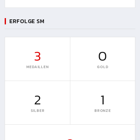
ERFOLGE SM
3
0
MEDAILLEN
GOLD
2
1
SILBER
BRONZE