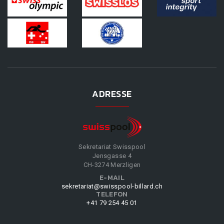
ADRESSE
Sekretariat Swisspool
Jensgasse 4
CH-3274 Merzligen
E-MAIL
sekretariat@swisspool-billard.ch
TELEFON
+41 79 254 45 01