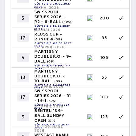
GÜLTIG BIS: 30.05.2027
23:59
16. MAI 2026
SWISSPOOL
SERIES 2026 -
5
200
R2 - 8-BALL
(SPS)
GÜLTIG BIS: 15.05.2027
23:59
09. MAI 2026
REUSS CUP -
17
95
RUNDE 4
(OP)
GÜLTIG BIS: 08.05.2027
23:59
26. APRIL 2026
MARTIGNY
DOUBLE K.O. - 9-
5
105
BALL
(OP)
GÜLTIG BIS: 25.04.2027
25. APRIL 2026
23:59
MARTIGNY
DOUBLE K.O. -
13
55
10-BALL
(OP)
GÜLTIG BIS: 24.04.2027
18. APRIL 2026
23:59
SWISSPOOL
SERIES 2026 - R1
17
100
- 14-1
(SPS)
GÜLTIG BIS: 17.04.2027
12. APRIL 2026
23:59
BENTELI'S 9-
BALL SUNDAY
9
125
OPEN
(OP)
GÜLTIG BIS: 11.04.2027
28. - 29. MÄRZ
23:59
2026
WESTAST KAMUI