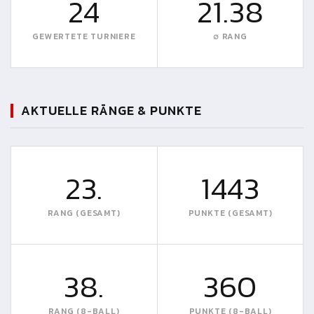
24
21.38
GEWERTETE TURNIERE
∅ RANG
AKTUELLE RÄNGE & PUNKTE
23.
1443
RANG (GESAMT)
PUNKTE (GESAMT)
38.
360
RANG (8-BALL)
PUNKTE (8-BALL)