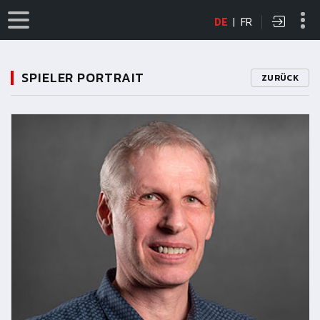
DE
|
FR
SPIELER PORTRAIT
ZURÜCK
11