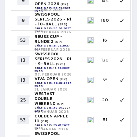
9
154
OPEN 2026
(OP)
GÜLTIG BIS: 28.03.2027
21. MÄRZ 2026
23:59
SWISSPOOL
SERIES 2026 - R1
9
160
- 10-BALL
(SPS)
GÜLTIG BIS: 20.03.2027
23:59
22. FEBRUAR 2026
REUSS CUP -
53
16
RUNDE 2
(OP)
GÜLTIG BIS: 21.02.2027
23:59
14. FEBRUAR 2026
SWISSPOOL
SERIES 2026 - R1
13
130
- 9-BALL
(SPS)
GÜLTIG BIS: 13.02.2027
23:59
07. FEBRUAR 2026
VIVA OPEN
13
55
(OP)
GÜLTIG BIS: 06.02.2027
23:59
31. JANUAR 2026
WESTAST
DOUBLE
25
20
WEEKEND
(OP)
GÜLTIG BIS: 30.01.2027
23:59
24. JANUAR 2026
GOLDEN APPLE
53
51
10
(OP)
GÜLTIG BIS: 23.01.2027
23:59
18. JANUAR 2026
SWISSPOOL