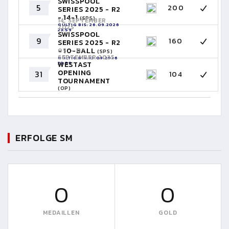
SWISSPOOL
5
200
SERIES 2025 - R2
- 14-1
(SPS)
14. SEPTEMBER
GÜLTIG BIS: 26.09.2026
2025
23:59
SWISSPOOL
9
160
SERIES 2025 - R2
- 10-BALL
05. - 07.
(SPS)
SEPTEMBER 2025
GÜLTIG BIS: 13.09.2026
23:59
WESTAST
OPENING
31
104
TOURNAMENT
(OP)
GÜLTIG BIS: 06.09.2026
23:59
ERFOLGE SM
0
0
MEDAILLEN
GOLD