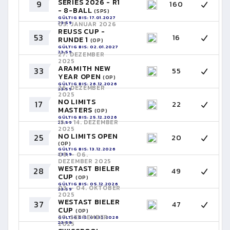
SERIES 2026 - R1
9
160
- 8-BALL
(SPS)
GÜLTIG BIS: 17.01.2027
23:59
03. JANUAR 2026
REUSS CUP -
53
16
RUNDE 1
(OP)
GÜLTIG BIS: 02.01.2027
23:59
27. DEZEMBER
2025
ARAMITH NEW
33
55
YEAR OPEN
(OP)
GÜLTIG BIS: 26.12.2026
26. DEZEMBER
23:59
2025
NO LIMITS
17
22
MASTERS
(OP)
GÜLTIG BIS: 25.12.2026
13. - 14. DEZEMBER
23:59
2025
NO LIMITS OPEN
25
20
(OP)
GÜLTIG BIS: 13.12.2026
05. - 06.
23:59
DEZEMBER 2025
WESTAST BIELER
28
49
CUP
(OP)
GÜLTIG BIS: 05.12.2026
03. - 04. OKTOBER
23:59
2025
WESTAST BIELER
37
47
CUP
(OP)
27. SEPTEMBER
GÜLTIG BIS: 03.10.2026
23:59
2025